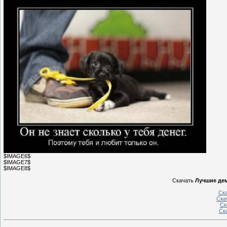
$IMAGE6$
$IMAGE7$
$IMAGE8$
Скачать
Лучшие дем
Ск
Ска
Ск
Ск