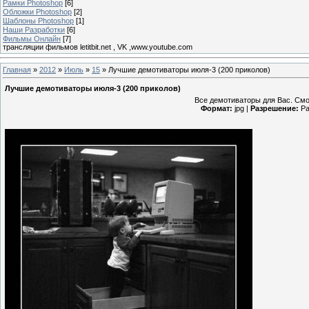
Рамки Photoshop
[6]
Обложки Photoshop
[2]
Шаблоны Photoshop
[1]
Наши Разработки
[6]
Фильмы Онлайн
[7]
трансляции фильмов letitbit.net , VK ,www.youtube.com
Главная
»
2012
»
Июль
»
15
» Лучшие демотиваторы июля-3 (200 приколов)
Лучшие демотиваторы июля-3 (200 приколов)
Все демотиваторы для Вас. Смо
Формат:
jpg |
Разрешение:
Ра