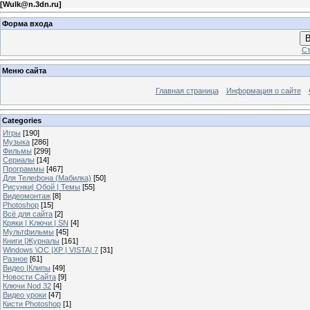
[
Wulk@n.3dn.ru
]
Форма входа
В
Ст
Меню сайта
Главная страница
Информация о сайте
Categories
Игры
[190]
Музыка
[286]
Фильмы
[299]
Сериалы
[14]
Программы
[467]
Для Телефона (Мабилка)
[50]
Рисунки| Обой | Темы
[55]
Видеомонтаж
[8]
Photoshop
[15]
Всё для сайта
[2]
Кряки | Kлючи | SN
[4]
Мультфильмы
[45]
Книги |Журналы
[161]
Windows \OC |XP | VISTA| 7
[31]
Разное
[61]
Видео |Клипы
[49]
Новости Сайта
[9]
Ключи Nod 32
[4]
Видео уроки
[47]
Кисти Photoshop
[1]