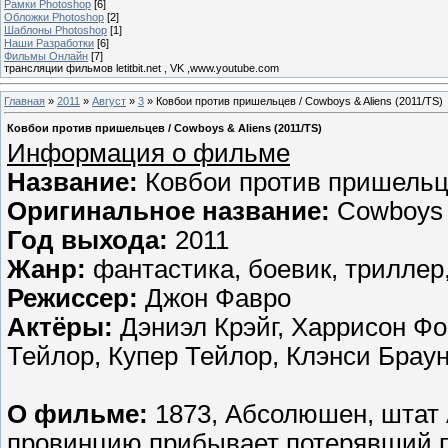
Рамки Photoshop
[6]
Обложки Photoshop
[2]
Шаблоны Photoshop
[1]
Наши Разработки
[6]
Фильмы Онлайн
[7]
трансляции фильмов letitbit.net , VK ,www.youtube.com
Главная
»
2011
»
Август
»
3
» Ковбои против пришельцев / Cowboys & Aliens (2011/TS)
Ковбои против пришельцев / Cowboys & Aliens (2011/TS)
Информация о фильме
Название:
Ковбои против пришель
Оригинальное название:
Cowboys 
Год выхода:
2011
Жанр:
фантастика, боевик, триллер
Режиссер:
Джон Фавро
Актёры:
Дэниэл Крэйг, Харрисон Фо
Тейлор, Купер Тейлор, Клэнси Браун
О фильме:
1873, Абсолюшен, штат 
провинцию прибывает потерявший п