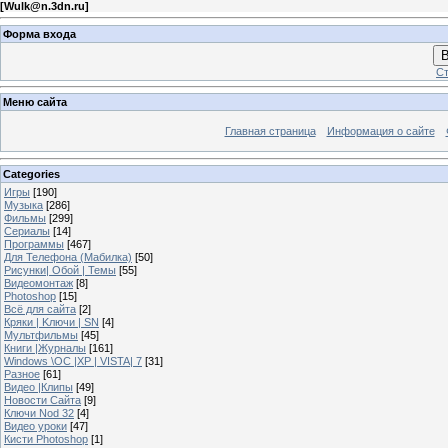
[
Wulk@n.3dn.ru
]
Форма входа
В
Ст
Меню сайта
Главная страница
Информация о сайте
Categories
Игры
[190]
Музыка
[286]
Фильмы
[299]
Сериалы
[14]
Программы
[467]
Для Телефона (Мабилка)
[50]
Рисунки| Обой | Темы
[55]
Видеомонтаж
[8]
Photoshop
[15]
Всё для сайта
[2]
Кряки | Kлючи | SN
[4]
Мультфильмы
[45]
Книги |Журналы
[161]
Windows \OC |XP | VISTA| 7
[31]
Разное
[61]
Видео |Клипы
[49]
Новости Сайта
[9]
Ключи Nod 32
[4]
Видео уроки
[47]
Кисти Photoshop
[1]