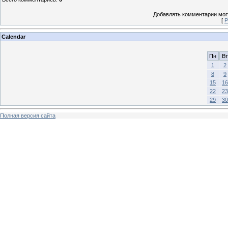
Добавлять комментарии могу
[
Р
Calendar
Пн
Вт
1
2
8
9
15
16
22
23
29
30
Полная версия сайта