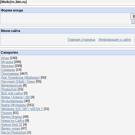
[
Wulk@n.3dn.ru
]
Форма входа
В
Ст
Меню сайта
Главная страница
Информация о сайте
Categories
Игры
[190]
Музыка
[286]
Фильмы
[299]
Сериалы
[14]
Программы
[467]
Для Телефона (Мабилка)
[50]
Рисунки| Обой | Темы
[55]
Видеомонтаж
[8]
Photoshop
[15]
Всё для сайта
[2]
Кряки | Kлючи | SN
[4]
Мультфильмы
[45]
Книги |Журналы
[161]
Windows \OC |XP | VISTA| 7
[31]
Разное
[61]
Видео |Клипы
[49]
Новости Сайта
[9]
Ключи Nod 32
[4]
Видео уроки
[47]
Кисти Photoshop
[1]