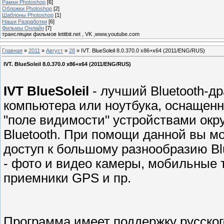
Рамки Photoshop
[6]
Обложки Photoshop
[2]
Шаблоны Photoshop
[1]
Наши Разработки
[6]
Фильмы Онлайн
[7]
трансляции фильмов letitbit.net , VK ,www.youtube.com
Главная
»
2011
»
Август
»
28
» IVT. BlueSoleil 8.0.370.0 x86+x64 (2011/ENG/RUS)
IVT. BlueSoleil 8.0.370.0 x86+x64 (2011/ENG/RUS)
IVT BlueSoleil
- лучший Bluetooth-д
компьютера или ноутбука, оснащенн
"поле видимости" устройствами окр
Bluetooth. При помощи данной вы м
доступ к большому разнообразию Bl
- фото и видео камеры, мобильные
приемники GPS и пр.
Программа имеет поддержку русског