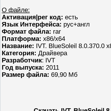
О файле:
Активация|рег код:
есть
Язык Интерфейса:
рус+англ
Формат файла:
rar
Платформа:
х86/х64
Название:
IVT. BlueSoleil 8.0.370.
Категория:
Драйвера
Разработчик
: IVT
Год выпуска:
2011
Размер файла:
69,90 Мб
Скачать IVT. BlueSoleil 