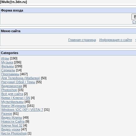
[
Wulk@n.3dn.ru
]
Форма входа
В
Ст
Меню сайта
Главная страница
Информация о сайте
Categories
Игры
[190]
Музыка
[286]
Фильмы
[299]
Сериалы
[14]
Программы
[467]
Для Телефона (Мабилка)
[50]
Рисунки| Обой | Темы
[55]
Видеомонтаж
[8]
Photoshop
[15]
Всё для сайта
[2]
Кряки | Kлючи | SN
[4]
Мультфильмы
[45]
Книги |Журналы
[161]
Windows \OC |XP | VISTA| 7
[31]
Разное
[61]
Видео |Клипы
[49]
Новости Сайта
[9]
Ключи Nod 32
[4]
Видео уроки
[47]
Кисти Photoshop
[1]