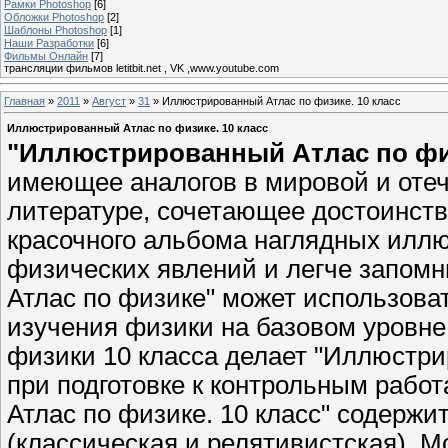
Рамки Photoshop
[6]
Обложки Photoshop
[2]
Шаблоны Photoshop
[1]
Наши Разработки
[6]
Фильмы Онлайн
[7]
трансляции фильмов letitbit.net , VK ,www.youtube.com
Главная
»
2011
»
Август
»
31
» Иллюстрированный Атлас по физике. 10 класс
Иллюстрированный Атлас по физике. 10 класс
"Иллюстрированный Атлас по фи
имеющее аналогов в мировой и оте
литературе, сочетающее достоинства
красочного альбома наглядных иллю
физических явлений и легче запом
Атлас по физике" может использова
изучения физики на базовом уровне
физики 10 класса делает "Иллюстр
при подготовке к контрольным рабо
Атлас по физике. 10 класс" содерж
(классическая и релятивистская), 