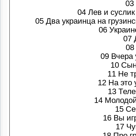
03
04 Лев и суслик
05 Два украинца на груз
07 
08
09 Вчера
10 С
11 Не т
12 На это 
13 Т
14 Молодой
15 Се
16 
17 Ч
18 Про г