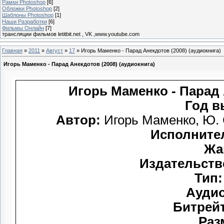
Рамки Photoshop
[6]
Обложки Photoshop
[2]
Шаблоны Photoshop
[1]
Наши Разработки
[6]
Фильмы Онлайн
[7]
трансляции фильмов letitbit.net , VK ,www.youtube.com
Главная
»
2011
»
Август
»
17
» Игорь Маменко - Парад Анекдотов (2008) (аудиокнига)
Игорь Маменко - Парад Анекдотов (2008) (аудиокнига)
Игорь Маменко - Парад 
Го
Автор:
Исполните
Жа
Издательств
Тип:
Аудио
Битрейт
Раз