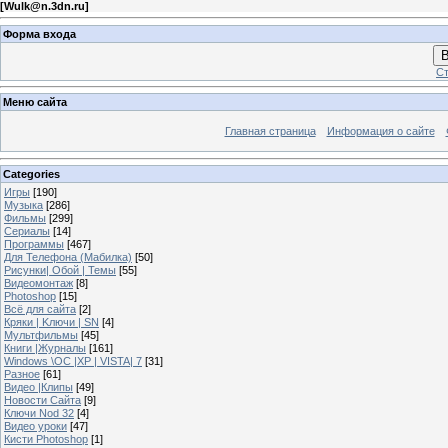
[
Wulk@n.3dn.ru
]
Форма входа
В
Ст
Меню сайта
Главная страница
Информация о сайте
Categories
Игры
[190]
Музыка
[286]
Фильмы
[299]
Сериалы
[14]
Программы
[467]
Для Телефона (Мабилка)
[50]
Рисунки| Обой | Темы
[55]
Видеомонтаж
[8]
Photoshop
[15]
Всё для сайта
[2]
Кряки | Kлючи | SN
[4]
Мультфильмы
[45]
Книги |Журналы
[161]
Windows \OC |XP | VISTA| 7
[31]
Разное
[61]
Видео |Клипы
[49]
Новости Сайта
[9]
Ключи Nod 32
[4]
Видео уроки
[47]
Кисти Photoshop
[1]