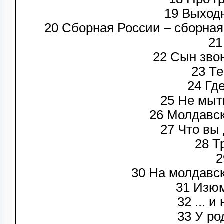
19 Выхо
21
22 Сын зво
23 Т
24 Гд
25 Не мыт
27 Что вы
28 Т
2
30 На молдав
31 Изю
33 У р