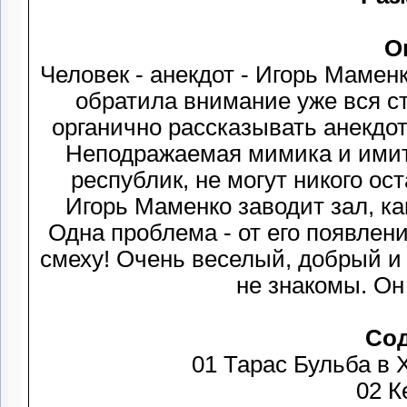
О
Человек - анекдот - Игорь Маменко! На его неприкрытый
обратила внимание уже вся страна. 
органично рассказывать анекдо
Неподражаемая мимика и имит
республик, не могут никого оставить равнодушным на его концертах.
Игорь Маменко заводит зал, как говорится, не успев поздороваться ...
Одна проблема - от его появления на сцене начинает болеть жив
смеху! Очень веселый, добрый и отзывчивый человек
не знакомы. Он
Со
01 Тарас Бульба в
0