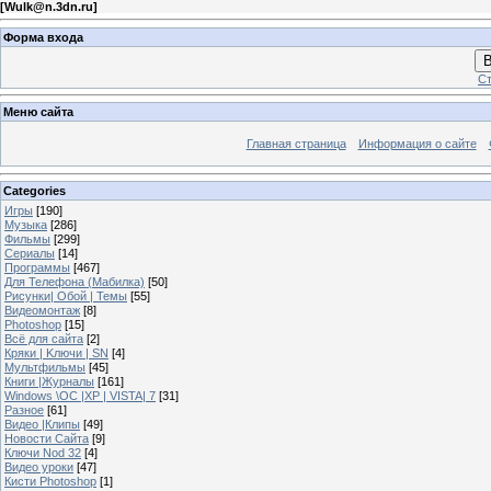
[
Wulk@n.3dn.ru
]
Форма входа
В
Ст
Меню сайта
Главная страница
Информация о сайте
Categories
Игры
[190]
Музыка
[286]
Фильмы
[299]
Сериалы
[14]
Программы
[467]
Для Телефона (Мабилка)
[50]
Рисунки| Обой | Темы
[55]
Видеомонтаж
[8]
Photoshop
[15]
Всё для сайта
[2]
Кряки | Kлючи | SN
[4]
Мультфильмы
[45]
Книги |Журналы
[161]
Windows \OC |XP | VISTA| 7
[31]
Разное
[61]
Видео |Клипы
[49]
Новости Сайта
[9]
Ключи Nod 32
[4]
Видео уроки
[47]
Кисти Photoshop
[1]