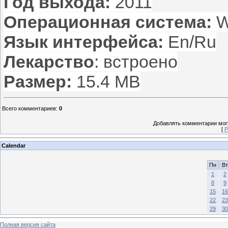
Год выхода:
2011
Операционная система:
W
Язык интерфейса:
En/Ru
Лекарство
: встроено
Размер:
15.4 MB
Всего комментариев
:
0
Добавлять комментарии могу
[
Р
Calendar
Пн
Вт
1
2
8
9
15
16
22
23
29
30
Полная версия сайта