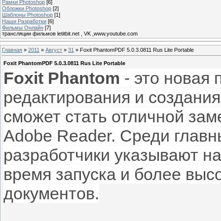
Рамки Photoshop
[6]
Обложки Photoshop
[2]
Шаблоны Photoshop
[1]
Наши Разработки
[6]
Фильмы Онлайн
[7]
трансляции фильмов letitbit.net , VK ,www.youtube.com
Главная
»
2011
»
Август
»
31
» Foxit PhantomPDF 5.0.3.0811 Rus Lite Portable
Foxit PhantomPDF 5.0.3.0811 Rus Lite Portable
Foxit Phantom
- это новая
редактирования и создани
сможет стать отличной зам
Adobe Reader. Среди глав
разработчики указывают н
время запуска и более выс
документов.