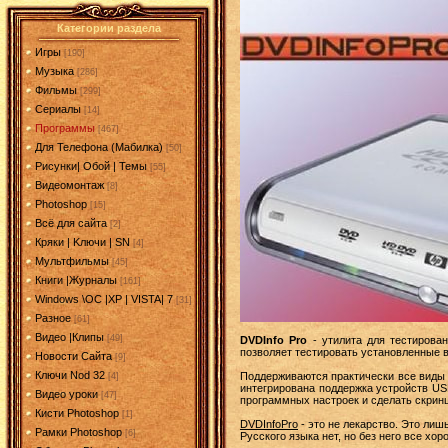
Категории раздела
Игры
[190]
Музыка
[286]
Фильмы
[299]
Сериалы
[14]
Программы
[467]
Для Телефона (Мабилка)
[50]
Рисунки| Обой | Темы
[55]
Видеомонтаж
[8]
Photoshop
[15]
Всё для сайта
[2]
Кряки | Kлючи | SN
[4]
Мультфильмы
[45]
Книги |Журналы
[161]
Windows \OC |XP | VISTA| 7
[31]
Разное
[61]
Видео |Клипы
[49]
DVDInfo Pro
- утилита для тестирова
позволяет тестировать установленные 
Новости Сайта
[9]
Ключи Nod 32
Поддерживаются практически все виды 
[4]
интегрирована поддержка устройств US
Видео уроки
[47]
программных настроек и сделать скринш
Кисти Photoshop
[1]
DVDInfoPro
- это не лекарство. Это лишь
Рамки Photoshop
[6]
Русского языка нет, но без него все хор