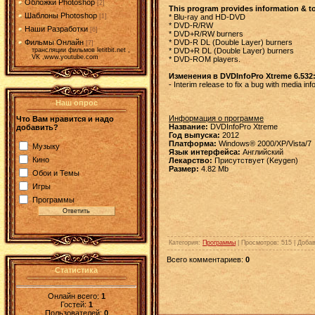
Обложки Photoshop
[2]
This program provides information & to
Шаблоны Photoshop
* Blu-ray and HD-DVD
[1]
* DVD-R/RW
Наши Разработки
[6]
* DVD+R/RW burners
* DVD-R DL (Double Layer) burners
Фильмы Онлайн
[7]
* DVD+R DL (Double Layer) burners
трансляции фильмов letitbit.net ,
VK ,www.youtube.com
* DVD-ROM players.
Изменения в DVDInfoPro Xtreme 6.532
- Interim release to fix a bug with media i
Наш опрос
Информация о программе
Что Вам нравится и надо
Название:
DVDInfoPro Xtreme
добавить?
Год выпуска:
2012
Платформа:
Windows® 2000/XP/Vista/7
Музыку
Язык интерфейса:
Английский
Кино
Лекарство:
Присутствует (Keygen)
Размер:
4.82 Mb
Обои и Темы
Игры
Программы
Категория
:
Программы
|
Просмотров
: 515 |
Доба
Всего комментариев
:
0
Статистика
Онлайн всего:
1
Гостей:
1
Пользователей:
0