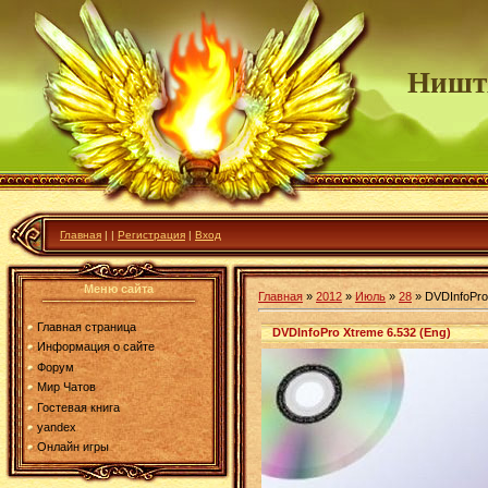
Ништ
Главная
|
|
Регистрация
|
Вход
Меню сайта
Главная
»
2012
»
Июль
»
28
» DVDInfoPro
Главная страница
DVDInfoPro Xtreme 6.532 (Eng)
Информация о сайте
Форум
Мир Чатов
Гостевая книга
yandex
Онлайн игры