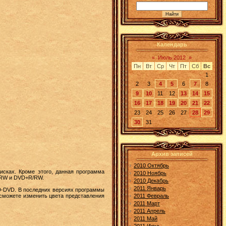
Календарь
«
Июль 2012
»
Пн
Вт
Ср
Чт
Пт
Сб
Вс
1
2
3
4
5
6
7
8
9
10
11
12
13
14
15
16
17
18
19
20
21
22
23
24
25
26
27
28
29
30
31
Архив записей
2010 Октябрь
иcках. Кроме этого, данная программа
2010 Ноябрь
R/RW и DVD+R/RW.
2010 Декабрь
2011 Январь
HD-DVD. В последних версиях программы
 сможете изменить цвета представления
2011 Февраль
2011 Март
2011 Апрель
2011 Май