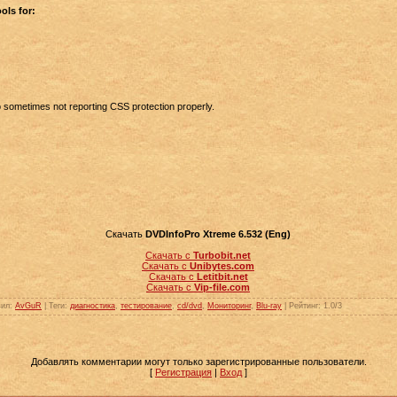
ols for:
:
nfo sometimes not reporting CSS protection properly.
Скачать
DVDInfoPro Xtreme 6.532 (Eng)
Скачать с
Turbobit.net
Скачать с
Unibytes.com
Скачать с
Letitbit.net
Скачать с
Vip-file.com
вил
:
AvGuR
|
Теги
:
диагностика
,
тестирование
,
cd/dvd
,
Мониторинг
,
Blu-ray
|
Рейтинг
:
1.0
/
3
Добавлять комментарии могут только зарегистрированные пользователи.
[
Регистрация
|
Вход
]