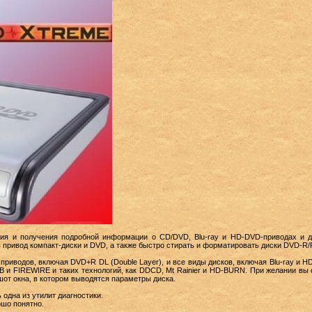
ния и получения подробной информации о CD/DVD, Blu-ray и HD-DVD-приводах и д
в привод компакт-диски и DVD, а также быстро стирать и форматировать диски DVD-
приводов, включая DVD+R DL (Double Layer), и все виды дисков, включая Blu-ray и 
B и FIREWIRE и таких технологий, как DDCD, Mt Rainier и HD-BURN. При желании вы
от окна, в котором выводятся параметры диска.
 одна из утилит диагностики.
ошо понятно.