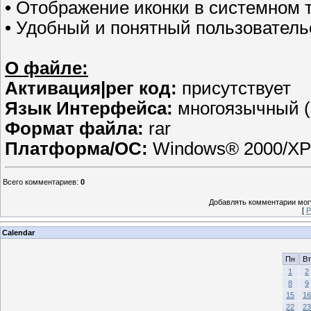
• Отображение иконки в системном 
• Удобный и понятный пользовател
О файле:
Активация|рег код:
присутствует
Язык Интерфейса:
многоязычный (
Формат файла:
rar
Платформа/ОС:
Windows® 2000/XP/
Всего комментариев
:
0
Добавлять комментарии могу
[
Р
Calendar
Пн
Вт
1
2
8
9
15
16
22
23