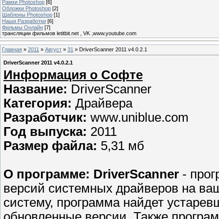
Рамки Photoshop
[6]
Обложки Photoshop
[2]
Шаблоны Photoshop
[1]
Наши Разработки
[6]
Фильмы Онлайн
[7]
трансляции фильмов letitbit.net , VK ,www.youtube.com
Главная
»
2011
»
Август
»
31
» DriverScanner 2011 v4.0.2.1
DriverScanner 2011 v4.0.2.1
Информация о Софте
Название:
DriverScanner
Категория:
Драйвера
Разработчик:
www.uniblue.com
Год выпуска:
2011
Размер файла:
5,31 мб
О программе: DriverScanner
- прог
версий системных драйверов на ва
систему, программа найдет устарев
обновленные версии. Также програм