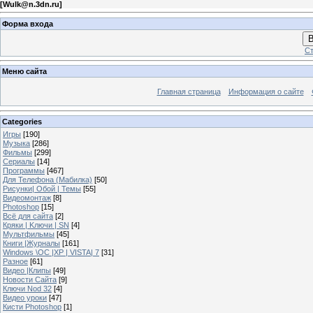
[
Wulk@n.3dn.ru
]
Форма входа
В
Ст
Меню сайта
Главная страница
Информация о сайте
Categories
Игры
[190]
Музыка
[286]
Фильмы
[299]
Сериалы
[14]
Программы
[467]
Для Телефона (Мабилка)
[50]
Рисунки| Обой | Темы
[55]
Видеомонтаж
[8]
Photoshop
[15]
Всё для сайта
[2]
Кряки | Kлючи | SN
[4]
Мультфильмы
[45]
Книги |Журналы
[161]
Windows \OC |XP | VISTA| 7
[31]
Разное
[61]
Видео |Клипы
[49]
Новости Сайта
[9]
Ключи Nod 32
[4]
Видео уроки
[47]
Кисти Photoshop
[1]