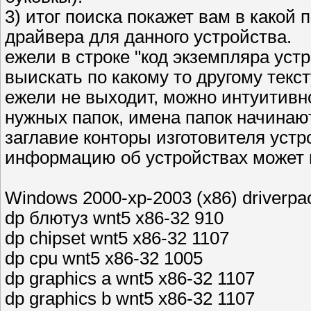
3) итог поиска покажет вам в какой 
драйвера для данного устройства.
ежели в строке "код экземпляра устр
выискать по какому то другому текст
ежели не выходит, можно интуитивн
нужных папок, имена папок начинают
заглавие конторы изготовителя устр
информацию об устройствах может к
Windows 2000-xp-2003 (x86) driverpa
dp блютуз wnt5 x86-32 910
dp chipset wnt5 x86-32 1107
dp cpu wnt5 x86-32 1005
dp graphics a wnt5 x86-32 1107
dp graphics b wnt5 x86-32 1107