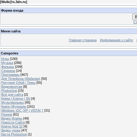
[
Wulk@n.3dn.ru
]
Форма входа
В
Ст
Меню сайта
Главная страница
Информация о сайте
Categories
Игры
[190]
Музыка
[286]
Фильмы
[299]
Сериалы
[14]
Программы
[467]
Для Телефона (Мабилка)
[50]
Рисунки| Обой | Темы
[55]
Видеомонтаж
[8]
Photoshop
[15]
Всё для сайта
[2]
Кряки | Kлючи | SN
[4]
Мультфильмы
[45]
Книги |Журналы
[161]
Windows \OC |XP | VISTA| 7
[31]
Разное
[61]
Видео |Клипы
[49]
Новости Сайта
[9]
Ключи Nod 32
[4]
Видео уроки
[47]
Кисти Photoshop
[1]