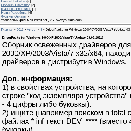
Рамки Photoshop
[6]
Обложки Photoshop
[2]
Шаблоны Photoshop
[1]
Наши Разработки
[6]
Фильмы Онлайн
[7]
трансляции фильмов letitbit.net , VK ,www.youtube.com
Главная
»
2011
»
Август
»
8
» DriverPacks for Windows 2000/XP/2003/Vista/7 (Update 03.
DriverPacks for Windows 2000/XP/2003/Vista/7 (Update 03.08.2011)
Сборник освеженных драйверов для
2000/XP/2003/Vista/7 x32/x64, нахо
драйверов в дистрибутив Windows.
Доп. информация:
1) в свойствах устройства, на кото
строке "код экземпляра устройства" 
- 4 цифры либо буковкы).
2) ищите (например поиском в tota
файлах *.inf текст DEV_**** (вместо
буковкы).