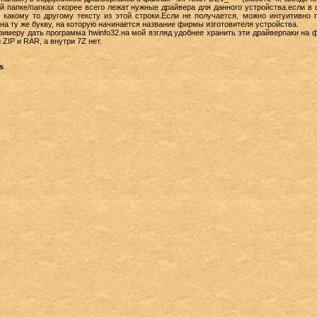
ой папке/папках скорее всего лежат нужные драйвера для данного устройства.если в 
о какому то другому тексту из этой строки.Если не получается, можно интуитивно
на ту же букву, на которую начинается название фирмы изготовителя устройства.
имеру дать программа hwinfo32.на мой взгляд удобнее хранить эти драйверпаки на ф
ZIP и RAR, а внутри 7Z нет.
s