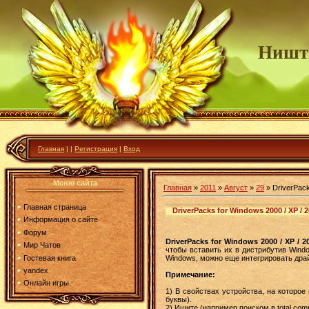
Ништ
Главная
|
|
Регистрация
|
Вход
Меню сайта
Главная
»
2011
»
Август
»
29
» DriverPacks
Главная страница
DriverPacks for Windows 2000 / XP / 200
Информация о сайте
Форум
DriverPacks for Windows 2000 / XP / 200
Мир Чатов
чтобы вставить их в дистрибутив Windo
Гостевая книга
Windows, можно еще интегрировать дра
yandex
Примечание:
Онлайн игры
1) В свойствах устройства, на которое
буквы).
2) Ищите (например поиском в total com