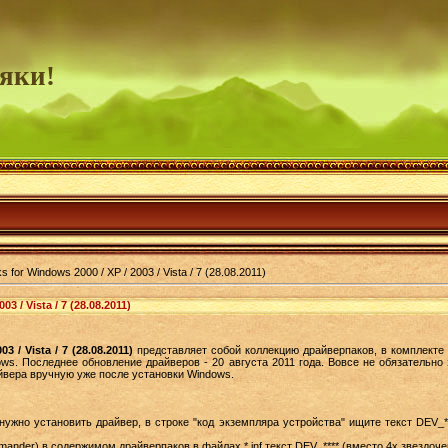
яки!
 for Windows 2000 / XP / 2003 / Vista / 7 (28.08.2011)
3 / Vista / 7 (28.08.2011)
3 / Vista / 7 (28.08.2011)
представляет собой коллекцию драйверпаков, в комплекте 
ws. Последнее обновление драйверов - 20 августа 2011 года. Вовсе не обязательно 
йвера вручную уже после установки Windows.
 нужно установить драйвер, в строке "код экземпляра устройства" ищите текст DEV_*
mander) в содержимом драйверпаков в файлах *.inf текст DEV_**** (вместо 4х звездоче