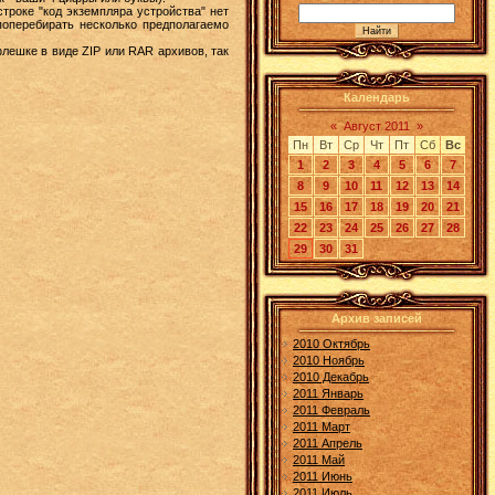
строке "код экземпляра устройства" нет
 поперебирать несколько предполагаемо
лешке в виде ZIP или RAR архивов, так
Календарь
«
Август 2011
»
Пн
Вт
Ср
Чт
Пт
Сб
Вс
1
2
3
4
5
6
7
8
9
10
11
12
13
14
15
16
17
18
19
20
21
22
23
24
25
26
27
28
29
30
31
Архив записей
2010 Октябрь
2010 Ноябрь
2010 Декабрь
2011 Январь
2011 Февраль
2011 Март
2011 Апрель
2011 Май
2011 Июнь
2011 Июль