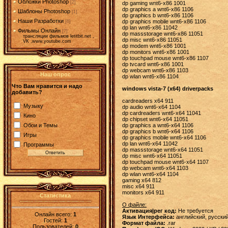
Обложки Photoshop
[2]
dp gaming wnt6-x86 1001
dp graphics a wnt6-x86 1106
Шаблоны Photoshop
[1]
dp graphics b wnt6-x86 1106
Наши Разработки
dp graphics mobile wnt6-x86 1106
[6]
dp lan wnt6-x86 11042
Фильмы Онлайн
[7]
dp massstorage wnt6-x86 11051
трансляции фильмов letitbit.net ,
dp misc wnt6-x86 11051
VK ,www.youtube.com
dp modem wnt6-x86 1001
dp monitors wnt6-x86 1001
dp touchpad mouse wnt6-x86 1107
dp tvcard wnt6-x86 1001
dp webcam wnt6-x86 1103
Наш опрос
dp wlan wnt6-x86 1104
Что Вам нравится и надо
windows vista-7 (x64) driverpacks
добавить?
cardreaders x64 911
Музыку
dp audio wnt6-x64 1104
dp cardreaders wnt6-x64 11041
Кино
dp chipset wnt6-x64 11051
Обои и Темы
dp graphics a wnt6-x64 1106
dp graphics b wnt6-x64 1106
Игры
dp graphics mobile wnt6-x64 1106
dp lan wnt6-x64 11042
Программы
dp massstorage wnt6-x64 11051
dp misc wnt6-x64 11051
dp touchpad mouse wnt6-x64 1107
dp webcam wnt6-x64 1103
dp wlan wnt6-x64 1104
gaming x64 812
misc x64 911
monitors x64 911
Статистика
О файле:
Активация|рег код:
Не требуется
Онлайн всего:
1
Язык Интерфейса:
английский, русски
Гостей:
1
Формат файла:
.rar
Пользователей:
0