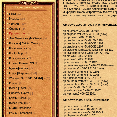
3) результат поиска покажет вам в как
текста DEV_****, то можно поискать п
Категории раздела
нужных папок, имена папок начинаются 
Информацию об устройствах может к пр
Игры
[190]
как тотал командер может искать внутри 
Музыка
[286]
Фильмы
[299]
windows 2000-xp-2003 (x86) driverpack
Сериалы
[14]
dp bluetooth wnt5 x86-32 910
Программы
dp chipset wnt5 x86-32 1108 (new)
[467]
dp cpu wnt5 x86-32 1005
Для Телефона (Мабилка)
[50]
dp graphics a wnt5 x86-32 1107
dp graphics b wnt5 x86-32 1107
Рисунки| Обой | Темы
[55]
dp graphics c wnt5 x86-32 1107
Видеомонтаж
[8]
dp graphics languages wnt5 x86-32 1107
dp graphics physx wnt5 x86-32 1107
Photoshop
[15]
dp hid wnt5 x86-32 1105
Всё для сайта
[2]
dp lan wnt5 x86-32 1101
dp lan-ris wnt5 x86-32 1011
Кряки | Kлючи | SN
[4]
dp massstorage wnt5 x86-32 1108 (new)
Мультфильмы
dp misc wnt5 x86-32 1108 (new)
[45]
dp modem wnt5 x86-32 1101
Книги |Журналы
[161]
dp monitor wnt5 x86-32 1005
dp runtimes wnt5 x86-32 1107
Windows \OC |XP | VISTA| 7
[31]
dp sound a wnt5 x86-32 1108 (new)
Разное
[61]
dp sound b wnt5 x86-32 1108 (new)
dp tv wnt5 x86-32 1005
Видео |Клипы
[49]
dp webcam wnt5 x86-32 1107
Новости Сайта
dp wlan wnt5 x86-32 1101
[9]
Ключи Nod 32
[4]
windows vista-7 (x86) driverpacks
Видео уроки
[47]
dp audio wnt6-x86 1104
Кисти Photoshop
[1]
dp cablemodem wnt6-x86 1001
dp cardreaders wnt6-x86 11041
Рамки Photoshop
[6]
dp chipset wnt6-x86 11051