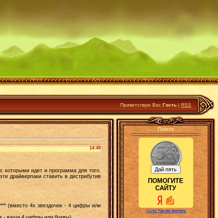
Приветствую Вас
Гость
|
RSS
Поиск
14:49
с которыми идет и программа для того,
эти драйверпаки ставить в дистрибутив
ПОМОГИТЕ
САЙТУ
*** (вместо 4х звездочек - 4 цифры или
к - ваши 4 цифры или буквы).