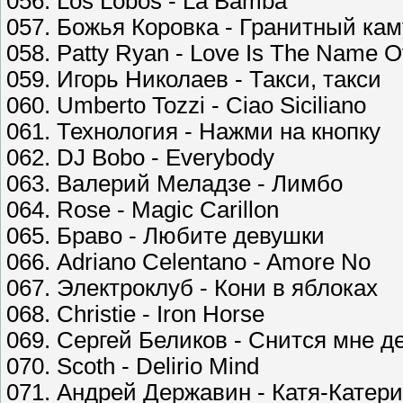
056. Los Lobos - La Bamba
057. Божья Коровка - Гранитный ка
058. Patty Ryan - Love Is The Name 
059. Игорь Николаев - Такси, такси
060. Umberto Tozzi - Ciao Siciliano
061. Технология - Нажми на кнопку
062. DJ Bobo - Everybody
063. Валерий Меладзе - Лимбо
064. Rose - Magic Carillon
065. Браво - Любите девушки
066. Adriano Celentano - Amore No
067. Электроклуб - Кони в яблоках
068. Christie - Iron Horse
069. Сергей Беликов - Снится мне д
070. Scoth - Delirio Mind
071. Андрей Державин - Катя-Катер