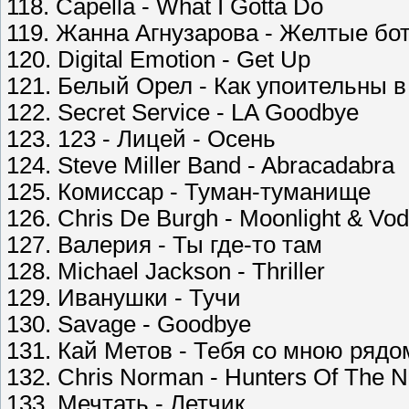
118. Capella - What I Gotta Do
119. Жанна Агнузарова - Желтые бо
120. Digital Emotion - Get Up
121. Белый Орел - Как упоительны в
122. Secret Service - LA Goodbye
123. 123 - Лицей - Осень
124. Steve Miller Band - Abracadabra
125. Комиссар - Туман-туманище
126. Chris De Burgh - Moonlight & Vo
127. Валерия - Ты где-то там
128. Michael Jackson - Thriller
129. Иванушки - Тучи
130. Savage - Goodbye
131. Кай Метов - Тебя со мною рядо
132. Chris Norman - Hunters Of The N
133. Мечтать - Летчик