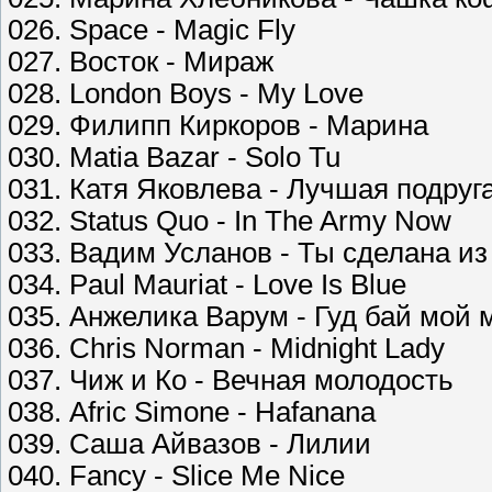
026. Space - Magic Fly
027. Восток - Мираж
028. London Boys - My Love
029. Филипп Киркоров - Марина
030. Matia Bazar - Solo Tu
031. Катя Яковлева - Лучшая подруг
032. Status Quo - In The Army Now
033. Вадим Усланов - Ты сделана из
034. Paul Mauriat - Love Is Blue
035. Анжелика Варум - Гуд бай мой 
036. Chris Norman - Midnight Lady
037. Чиж и Ко - Вечная молодость
038. Afric Simone - Hafanana
039. Саша Айвазов - Лилии
040. Fancy - Slice Me Nice