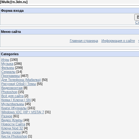
[
Wulk@n.3dn.ru
]
Форма входа
В
Ст
Меню сайта
Главная страница
Информация о сайте
Categories
Игры
[190]
Музыка
[286]
Фильмы
[299]
Сериалы
[14]
Программы
[467]
Для Телефона (Мабилка)
[50]
Рисунки| Обой | Темы
[55]
Видеомонтаж
[8]
Photoshop
[15]
Всё для сайта
[2]
Кряки | Kлючи | SN
[4]
Мультфильмы
[45]
Книги |Журналы
[161]
Windows \OC |XP | VISTA| 7
[31]
Разное
[61]
Видео |Клипы
[49]
Новости Сайта
[9]
Ключи Nod 32
[4]
Видео уроки
[47]
Кисти Photoshop
[1]