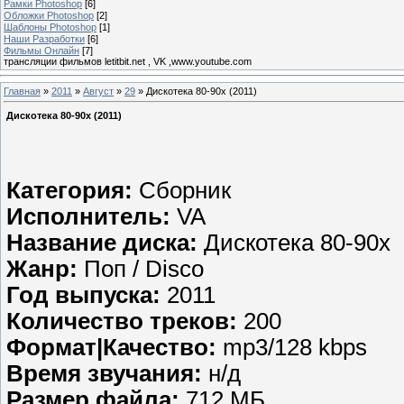
Рамки Photoshop
[6]
Обложки Photoshop
[2]
Шаблоны Photoshop
[1]
Наши Разработки
[6]
Фильмы Онлайн
[7]
трансляции фильмов letitbit.net , VK ,www.youtube.com
Главная
»
2011
»
Август
»
29
» Дискотека 80-90х (2011)
Дискотека 80-90х (2011)
Категория:
Сборник
Исполнитель:
VA
Название диска:
Дискотека 80-90х
Жанр:
Поп / Disco
Год выпуска:
2011
Количество треков:
200
Формат|Качество:
mp3/128 kbps
Время звучания:
н/д
Размер файла:
712 МБ