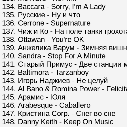
134. Baccara - Sorry, I'm A Lady
135. Русские - Ну и что
136. Cerrone - Supernature
137. Чиж и Ко - На поле танки грохо
138. Ottawan - You're OK
139. Анжелика Варум - Зимняя виш
140. Sandra - Stop For A Minute
141. Старый Примус - Две станции 
142. Baltimora - Tarzanboy
143. Игорь Наджиев - Не целуй
144. Al Bano & Romina Power - Felicit
145. Арамис - Юля
146. Arabesque - Caballero
147. Кристина Corp. - Снег во сне
148. Danny Keith - Keep On Music