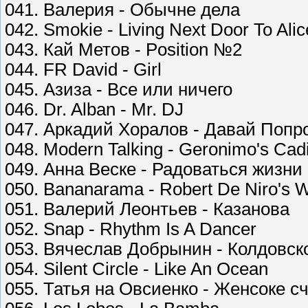
041. Валерия - Обычне дела
042. Smokie - Living Next Door To Alic
043. Кай Метов - Position №2
044. FR David - Girl
045. Азиза - Все или ничего
046. Dr. Alban - Mr. DJ
047. Аркадий Хоралов - Давай Попр
048. Modern Talking - Geronimo's Cadi
049. Анна Веске - Радоваться жизни
050. Bananarama - Robert De Niro's W
051. Валерий Леонтьев - Казанова
052. Snap - Rhythm Is A Dancer
053. Вячеслав Добрынин - Колдовск
054. Silent Circle - Like An Ocean
055. Татья на Овсиенко - Женсоке с