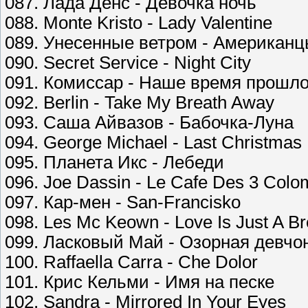
087. Лада Денс - Девочка ночь
088. Monte Kristo - Lady Valentine
089. Унесенные ветром - Американ
090. Secret Service - Night City
091. Комиссар - Наше время прошл
092. Berlin - Take My Breath Away
093. Саша Айвазов - Бабочка-Луна
094. George Michael - Last Christmas
095. Планета Икс - Лебеди
096. Joe Dassin - Le Cafe Des 3 Col
097. Кар-мен - San-Francisko
098. Les Mc Keown - Love Is Just A B
099. Ласковый Май - Озорная девчо
100. Raffaella Carra - Che Dolor
101. Крис Кельми - Имя на песке
102. Sandra - Mirrored In Your Eyes