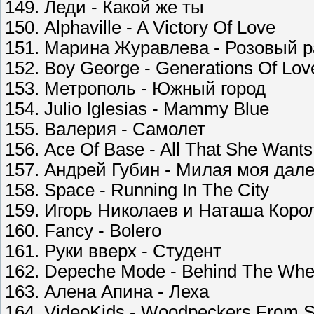
149. Леди - Какой же ты
150. Alphaville - A Victory Of Love
151. Марина Журавлева - Розовый р
152. Boy George - Generations Of Lov
153. Метрополь - Южный город
154. Julio Iglesias - Mammy Blue
155. Валерия - Самолет
156. Ace Of Base - All That She Wants
157. Андрей Губин - Милая моя дал
158. Space - Running In The City
159. Игорь Николаев и Наташа Коро
160. Fancy - Bolero
161. Руки вверх - Студент
162. Depeche Mode - Behind The Whe
163. Алена Апина - Леха
164. VideoKids - Woodpeckers From 