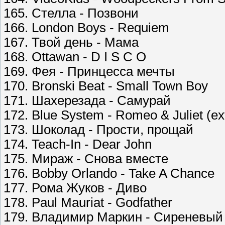
165. Стелла - Позвони
166. London Boys - Requiem
167. Твой день - Мама
168. Ottawan - D I S C O
169. Фея - Принцесса мечты
170. Bronski Beat - Small Town Boy
171. Шахерезада - Самурай
172. Blue System - Romeo & Juliet (ex
173. Шоколад - Прости, прощай
174. Teach-In - Dear John
175. Мираж - Снова вместе
176. Bobby Orlando - Take A Chance
177. Рома Жуков - Диво
178. Paul Mauriat - Godfather
179. Владимир Маркин - Сиреневый