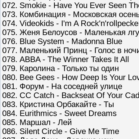
072. Smokie - Have You Ever Seen Th
073. Комбинация - Московская осен
074. Videokids - I'm A Rock'n'rollpecke
075. Женя Белоусов - Маленькая лг
076. Blue System - Madonna Blue
077. Маленький Принц - Голос в ноч
078. ABBA - The Winner Takes It All
079. Каролина - Только ты один
080. Bee Gees - How Deep Is Your Lo
081. Форум - На соседней улице
082. CC Catch - Backseat Of Your Cadi
083. Кристина Орбакайте - Ты
084. Eurithmics - Sweet Dreams
085. Маршал - Лей
086. Silent Circle - Give Me Time