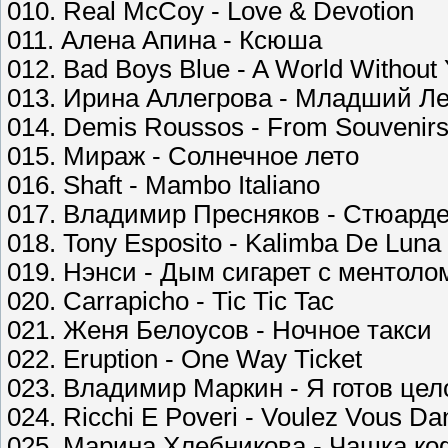
010. Real McCoy - Love & Devotion
011. Алена Апина - Ксюша
012. Bad Boys Blue - A World Without
013. Ирина Аллегрова - Младший Л
014. Demis Roussos - From Souvenirs
015. Мираж - Солнечное лето
016. Shaft - Mambo Italiano
017. Владимир Пресняков - Стюард
018. Tony Esposito - Kalimba De Luna
019. Нэнси - Дым сигарет с ментоло
020. Carrapicho - Tic Tic Tac
021. Женя Белоусов - Ночное такси
022. Eruption - One Way Ticket
023. Владимир Маркин - Я готов цел
024. Ricchi E Poveri - Voulez Vous Da
025. Марина Хлебникова - Чашка к