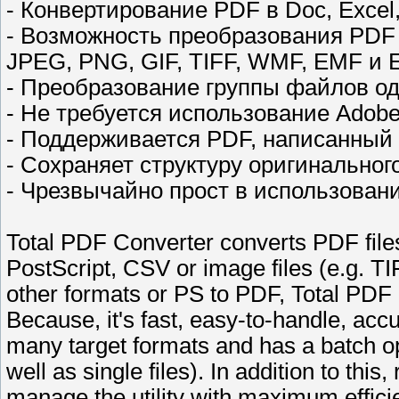
- Конвертирование PDF в Doc, Excel
- Возможность преобразования PDF
JPEG, PNG, GIF, TIFF, WMF, EMF и 
- Преобразование группы файлов о
- Не требуется использование Adobe
- Поддерживается PDF, написанный
- Сохраняет структуру оригинальног
- Чрезвычайно прост в использован
Total PDF Converter converts PDF file
PostScript, CSV or image files (e.g. T
other formats or PS to PDF, Total PDF 
Because, it's fast, easy-to-handle, acc
many target formats and has a batch op
well as single files). In addition to th
manage the utility with maximum effici