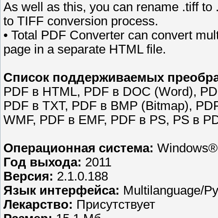
As well as this, you can rename .tiff t
to TIFF conversion process.
• Total PDF Converter can convert mul
page in a separate HTML file.
Список поддерживаемых преобра
PDF в HTML, PDF в DOC (Word), PDF
PDF в TXT, PDF в BMP (Bitmap), PD
WMF, PDF в EMF, PDF в PS, PS в P
Операционная система:
Windows® 
Год выхода:
2011
Версия:
2.1.0.188
Язык интерфейса:
Multilanguage/Р
Лекарство:
Присутствует