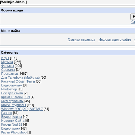
[
Wulk@n.3dn.ru
]
Форма входа
В
Ст
Меню сайта
Главная страница
Информация о сайте
Categories
Игры
[190]
Музыка
[286]
Фильмы
[299]
Сериалы
[14]
Программы
[467]
Для Телефона (Мабилка)
[50]
Рисунки| Обой | Темы
[55]
Видеомонтаж
[8]
Photoshop
[15]
Всё для сайта
[2]
Кряки | Kлючи | SN
[4]
Мультфильмы
[45]
Книги |Журналы
[161]
Windows \OC |XP | VISTA| 7
[31]
Разное
[61]
Видео |Клипы
[49]
Новости Сайта
[9]
Ключи Nod 32
[4]
Видео уроки
[47]
Кисти Photoshop
[1]