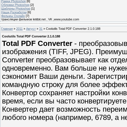
Рамки Photoshop
[6]
Обложки Photoshop
[2]
Шаблоны Photoshop
[1]
Наши Разработки
[6]
Фильмы Онлайн
[7]
трансляции фильмов letitbit.net , VK ,www.youtube.com
Главная
»
2011
»
Август
»
31
» Coolutils Total PDF Converter 2.1.0.188
Coolutils Total PDF Converter 2.1.0.188
Total PDF Converter
- преобразовыв
изображения (TIFF, JPEG). Преимуще
Сonverter преобразовывает как отд
одновременно. Вам больше не нужен
сэкономит Ваши деньги. Зарегистр
командную строку для более эффект
Конвертор сохраняет настройки кон
время, если вы часто конвертируе
Конвертер дает возможность переим
любого номера (например, 6789, а не