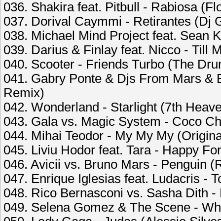
036. Shakira feat. Pitbull - Rabiosa (F
037. Dorival Caymmi - Retirantes (Dj
038. Michael Mind Project feat. Sean K
039. Darius & Finlay feat. Nicco - Til
040. Scooter - Friends Turbo (The Dr
041. Gabry Ponte & Djs From Mars & 
Remix)
042. Wonderland - Starlight (7th Heave
043. Gala vs. Magic System - Coco Ch
044. Mihai Teodor - My My My (Origina
045. Liviu Hodor feat. Tara - Happy F
046. Avicii vs. Bruno Mars - Penguin 
047. Enrique Iglesias feat. Ludacris - 
048. Rico Bernasconi vs. Sasha Dith 
049. Selena Gomez & The Scene - Who