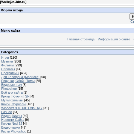
[
Wulk@n.3dn.ru
]
Форма входа
В
Ст
Меню сайта
Главная страница
Информация о сайте
Categories
Игры
[190]
Музыка
[286]
Фильмы
[299]
Сериалы
[14]
Программы
[467]
Для Телефона (Мабилка)
[50]
Рисунки| Обой | Темы
[55]
Видеомонтаж
[8]
Photoshop
[15]
Всё для сайта
[2]
Кряки | Kлючи | SN
[4]
Мультфильмы
[45]
Книги |Журналы
[161]
Windows \OC |XP | VISTA| 7
[31]
Разное
[61]
Видео |Клипы
[49]
Новости Сайта
[9]
Ключи Nod 32
[4]
Видео уроки
[47]
Кисти Photoshop
[1]