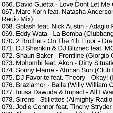
066. David Guetta - Love Dont Let Me 
067. Marc Korn feat. Natasha Anderson 
Radio Mix)
068. Splash feat. Nick Austin - Adagio 
069. Eddy Wata - La Bomba (Clubban
070. 2 Brothers On The 4th Floor - D
071. DJ Shishkin & DJ Bliznec feat. 
072. Shaun Baker - Frontline (Giorgio 
073. Mohombi feat. Akon - Dirty Situa
074. Sonny Flame - African Sun (Club 
075. DJ Favorite feat. Theory - Okay!
076. Braziamor - Baila (Willy William 
077. Inusa Dawuda & Impact - All I Wan
078. Sirens - Stillettos (Almighty Radio
079. Jodie Connor feat. Tinchy Stryder 