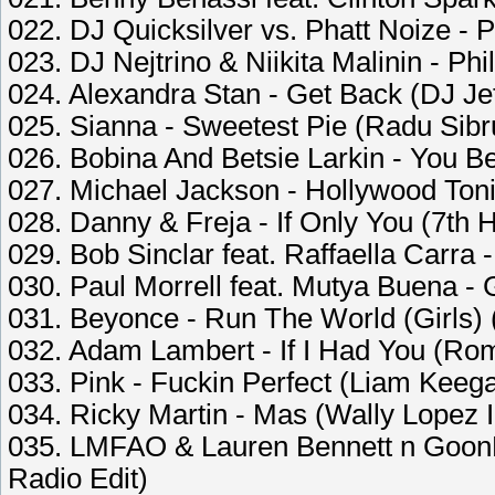
022. DJ Quicksilver vs. Phatt Noize 
023. DJ Nejtrino & Niikita Malinin - Ph
024. Alexandra Stan - Get Back (DJ Je
025. Sianna - Sweetest Pie (Radu Sibr
026. Bobina And Betsie Larkin - You B
027. Michael Jackson - Hollywood Toni
028. Danny & Freja - If Only You (7th
029. Bob Sinclar feat. Raffaella Carra
030. Paul Morrell feat. Mutya Buena -
031. Beyonce - Run The World (Girls)
032. Adam Lambert - If I Had You (R
033. Pink - Fuckin Perfect (Liam Keeg
034. Ricky Martin - Mas (Wally Lopez 
035. LMFAO & Lauren Bennett n GoonR
Radio Edit)