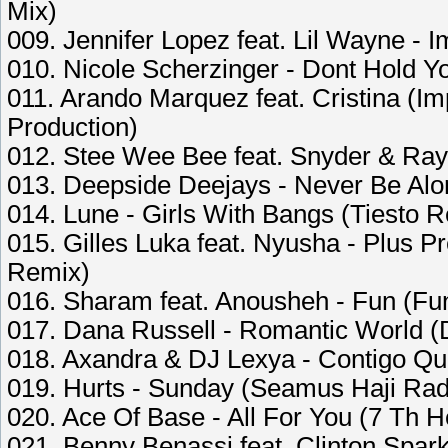
Mix)
009. Jennifer Lopez feat. Lil Wayne - 
010. Nicole Scherzinger - Dont Hold Y
011. Arando Marquez feat. Cristina (
Production)
012. Stee Wee Bee feat. Snyder & Ray 
013. Deepside Deejays - Never Be Alon
014. Lune - Girls With Bangs (Tiesto 
015. Gilles Luka feat. Nyusha - Plus 
Remix)
016. Sharam feat. Anousheh - Fun (Fu
017. Dana Russell - Romantic World (
018. Axandra & DJ Lexya - Contigo Qui
019. Hurts - Sunday (Seamus Haji Radi
020. Ace Of Base - All For You (7 Th 
021. Benny Benassi feat. Clinton Spar