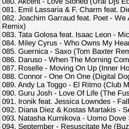
080. Akcent - Love Stoned (Ural Djs Edi
081. Emil Lassaria & F. Charm feat. D
082. Joachim Garraud feat. Poet - We
Remix)
083. Tata Golosa feat. Isaac Leon - M
084. Miley Cyrus - Who Owns My Heart
085. Guernica - Saxo (Tom Baxter Rem
086. Daruso - When The Morning Com
087. Roselle - Moving On Up (Inner H
088. Connor - One On One (Digital Dog
089. Andy La Toggo - El Ritmo (Club M
090. Guru Josh - Love Of Life (The F
091. Ironik feat. Jessica Lowndes - Fal
092. Diana Diez & Kostas Martakis - 
093. Natasha Kurnikova - Uomo Dove
094. September - Resuscitate Me (Buz