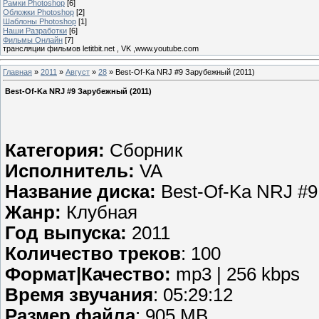
Рамки Photoshop
[6]
Обложки Photoshop
[2]
Шаблоны Photoshop
[1]
Наши Разработки
[6]
Фильмы Онлайн
[7]
трансляции фильмов letitbit.net , VK ,www.youtube.com
Главная
»
2011
»
Август
»
28
» Best-Of-Ka NRJ #9 Зарубежный (2011)
Best-Of-Ka NRJ #9 Зарубежный (2011)
Категория:
Сборник
Исполнитель:
VA
Название диска:
Best-Of-Ka NRJ #9
Жанр:
Клубная
Год выпуска:
2011
Количество треков
: 100
Формат|Качество:
mp3 | 256 kbps
Время звучания
: 05:29:12
Размер файла
: 905 MB