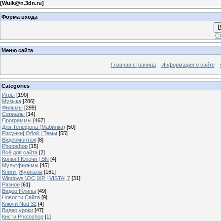
[
Wulk@n.3dn.ru
]
Форма входа
В
Ст
Меню сайта
Главная страница
Информация о сайте
Categories
Игры
[190]
Музыка
[286]
Фильмы
[299]
Сериалы
[14]
Программы
[467]
Для Телефона (Мабилка)
[50]
Рисунки| Обой | Темы
[55]
Видеомонтаж
[8]
Photoshop
[15]
Всё для сайта
[2]
Кряки | Kлючи | SN
[4]
Мультфильмы
[45]
Книги |Журналы
[161]
Windows \OC |XP | VISTA| 7
[31]
Разное
[61]
Видео |Клипы
[49]
Новости Сайта
[9]
Ключи Nod 32
[4]
Видео уроки
[47]
Кисти Photoshop
[1]