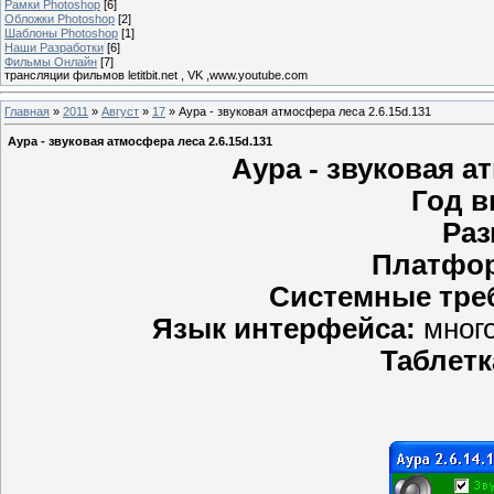
Рамки Photoshop
[6]
Обложки Photoshop
[2]
Шаблоны Photoshop
[1]
Наши Разработки
[6]
Фильмы Онлайн
[7]
трансляции фильмов letitbit.net , VK ,www.youtube.com
Главная
»
2011
»
Август
»
17
» Аура - звуковая атмосфера леса 2.6.15d.131
Аура - звуковая атмосфера леса 2.6.15d.131
Аура - звуковая а
Год в
Раз
Платфо
Системные тре
Язык интерфейса:
много
Таблетк