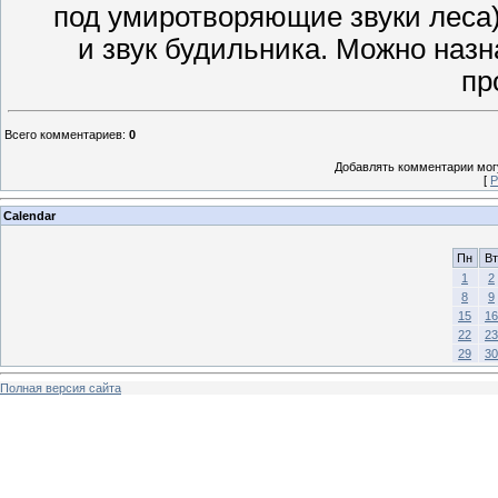
под умиротворяющие звуки леса
и звук будильника. Можно наз
пр
Всего комментариев
:
0
Добавлять комментарии могу
[
Р
Calendar
Пн
Вт
1
2
8
9
15
16
22
23
29
30
Полная версия сайта