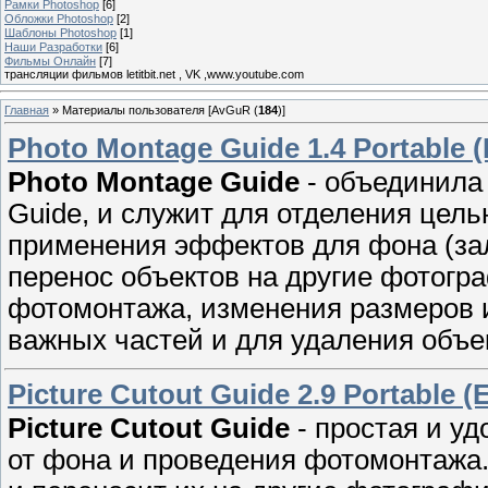
Рамки Photoshop
[6]
Обложки Photoshop
[2]
Шаблоны Photoshop
[1]
Наши Разработки
[6]
Фильмы Онлайн
[7]
трансляции фильмов letitbit.net , VK ,www.youtube.com
Главная
»
Материалы пользователя [AvGuR (
184
)]
Photo Montage Guide 1.4 Portable 
Photo Montage Guide
- объединила 
Guide, и служит для отделения цель
применения эффектов для фона (зал
перенос объектов на другие фотогр
фотомонтажа, изменения размеров 
важных частей и для удаления объе
Picture Cutout Guide 2.9 Portable (
Picture Cutout Guide
- простая и у
от фона и проведения фотомонтажа.