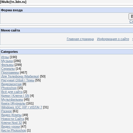
[
Wulk@n.3dn.ru
]
Форма входа
В
Ст
Меню сайта
Главная страница
Информация о сайте
Categories
Игры
[190]
Музыка
[286]
Фильмы
[299]
Сериалы
[14]
Программы
[467]
Для Телефона (Мабилка)
[50]
Рисунки| Обой | Темы
[55]
Видеомонтаж
[8]
Photoshop
[15]
Всё для сайта
[2]
Кряки | Kлючи | SN
[4]
Мультфильмы
[45]
Книги |Журналы
[161]
Windows \OC |XP | VISTA| 7
[31]
Разное
[61]
Видео |Клипы
[49]
Новости Сайта
[9]
Ключи Nod 32
[4]
Видео уроки
[47]
Кисти Photoshop
[1]