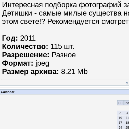
Интересная подборка фотографий з
Детишки - самые милые существа на
этом свете!? Рекомендуется смотреть
Год:
2011
Количество:
115 шт.
Разрешение:
Разное
Формат:
jpeg
Размер архива:
8.21 Mb
«
Calendar
Пн
Вт
3
4
10
11
17
18
24
25