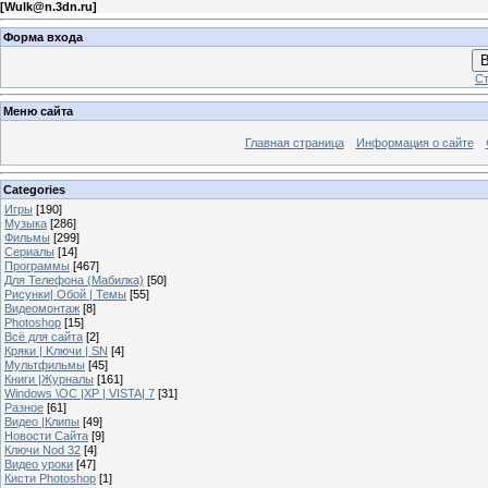
[
Wulk@n.3dn.ru
]
Форма входа
В
Ст
Меню сайта
Главная страница
Информация о сайте
Categories
Игры
[190]
Музыка
[286]
Фильмы
[299]
Сериалы
[14]
Программы
[467]
Для Телефона (Мабилка)
[50]
Рисунки| Обой | Темы
[55]
Видеомонтаж
[8]
Photoshop
[15]
Всё для сайта
[2]
Кряки | Kлючи | SN
[4]
Мультфильмы
[45]
Книги |Журналы
[161]
Windows \OC |XP | VISTA| 7
[31]
Разное
[61]
Видео |Клипы
[49]
Новости Сайта
[9]
Ключи Nod 32
[4]
Видео уроки
[47]
Кисти Photoshop
[1]