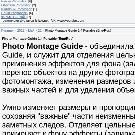
Рамки Photoshop
[6]
Обложки Photoshop
[2]
Шаблоны Photoshop
[1]
Наши Разработки
[6]
Фильмы Онлайн
[7]
трансляции фильмов letitbit.net , VK ,www.youtube.com
Главная
»
2012
»
Май
»
22
» Photo Montage Guide 1.4 Portable (Eng/Rus)
Photo Montage Guide 1.4 Portable (Eng/Rus)
Photo Montage Guide
- объединила 
Guide, и служит для отделения цель
применения эффектов для фона (зал
перенос объектов на другие фотогр
фотомонтажа, изменения размеров 
важных частей и для удаления объе
Умно изменяет размеры и пропорции
сохраняя "важные" части неизменны
заметных следов. Отделяет цельные
применяет к фону эффекты (заливка