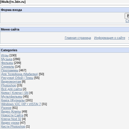
[
Wulk@n.3dn.ru
]
Форма входа
В
Ст
Меню сайта
Главная страница
Информация о сайте
Categories
Игры
[190]
Музыка
[286]
Фильмы
[299]
Сериалы
[14]
Программы
[467]
Для Телефона (Мабилка)
[50]
Рисунки| Обой | Темы
[55]
Видеомонтаж
[8]
Photoshop
[15]
Всё для сайта
[2]
Кряки | Kлючи | SN
[4]
Мультфильмы
[45]
Книги |Журналы
[161]
Windows \OC |XP | VISTA| 7
[31]
Разное
[61]
Видео |Клипы
[49]
Новости Сайта
[9]
Ключи Nod 32
[4]
Видео уроки
[47]
Кисти Photoshop
[1]