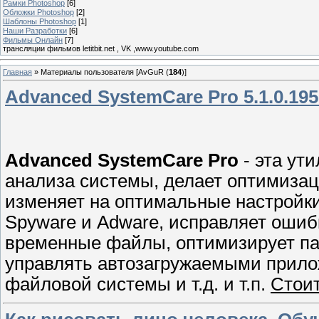
Рамки Photoshop
[6]
Обложки Photoshop
[2]
Шаблоны Photoshop
[1]
Наши Разработки
[6]
Фильмы Онлайн
[7]
трансляции фильмов letitbit.net , VK ,www.youtube.com
Главная
»
Материалы пользователя [AvGuR (
184
)]
Advanced SystemCare Pro 5.1.0.195 
Advanced SystemCare Pro
- эта ут
анализа системы, делает оптимизац
изменяет на оптимальные настройки
Spyware и Adware, исправляет ошиб
временные файлы, оптимизирует па
управлять автозагружаемыми прил
файловой системы и т.д. и т.п.
Стоит