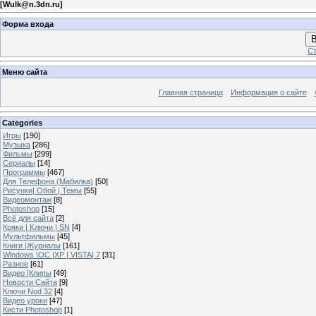
[
Wulk@n.3dn.ru
]
Форма входа
В
Ст
Меню сайта
Главная страница
Информация о сайте
Categories
Игры
[190]
Музыка
[286]
Фильмы
[299]
Сериалы
[14]
Программы
[467]
Для Телефона (Мабилка)
[50]
Рисунки| Обой | Темы
[55]
Видеомонтаж
[8]
Photoshop
[15]
Всё для сайта
[2]
Кряки | Kлючи | SN
[4]
Мультфильмы
[45]
Книги |Журналы
[161]
Windows \OC |XP | VISTA| 7
[31]
Разное
[61]
Видео |Клипы
[49]
Новости Сайта
[9]
Ключи Nod 32
[4]
Видео уроки
[47]
Кисти Photoshop
[1]