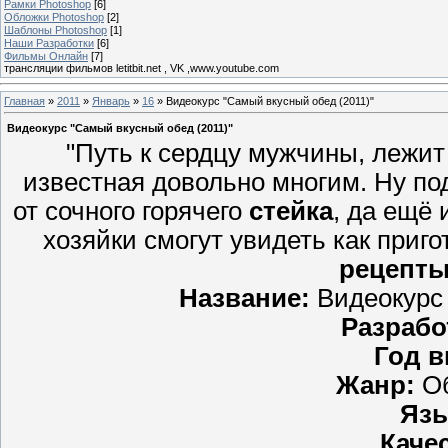
Рамки Photoshop
[6]
Обложки Photoshop
[2]
Шаблоны Photoshop
[1]
Наши Разработки
[6]
Фильмы Онлайн
[7]
трансляции фильмов letitbit.net , VK ,www.youtube.com
Главная
»
2011
»
Январь
»
16
» Видеокурс "Самый вкусный обед (2011)"
Видеокурс "Самый вкусный обед (2011)"
"Путь к сердцу мужчины, лежит 
известная довольно многим. Ну по
от сочного горячего
стейка
, да ещё 
хозяйки смогут увидеть как приго
рецепт
Название:
Видеокурс 
Разрабо
Год в
Жанр:
Об
Язы
Каче