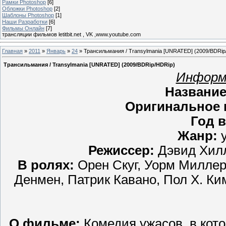
Рамки Photoshop
[6]
Обложки Photoshop
[2]
Шаблоны Photoshop
[1]
Наши Разработки
[6]
Фильмы Онлайн
[7]
трансляции фильмов letitbit.net , VK ,www.youtube.com
Главная
»
2011
»
Январь
»
24
» Трансильмания / Transylmania [UNRATED] (2009/BDRip
Трансильмания / Transylmania [UNRATED] (2009/BDRip/HDRip)
Информ
Названи
Оригинальное 
Год 
Жанр:
у
Режиссер:
Дэвид Хилл
В ролях:
Орен Скуг, Уорм Миллер
Денмен, Патрик Кавано, Пол Х. Ки
О фильме:
Комедия ужасов, в кот