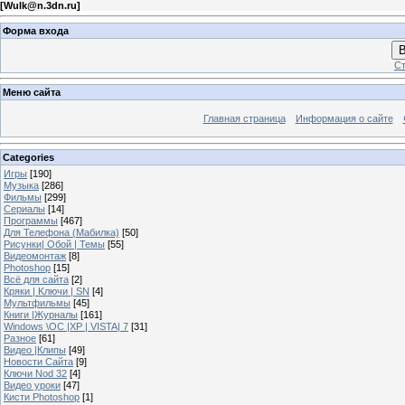
[
Wulk@n.3dn.ru
]
Форма входа
В
Ст
Меню сайта
Главная страница
Информация о сайте
Categories
Игры
[190]
Музыка
[286]
Фильмы
[299]
Сериалы
[14]
Программы
[467]
Для Телефона (Мабилка)
[50]
Рисунки| Обой | Темы
[55]
Видеомонтаж
[8]
Photoshop
[15]
Всё для сайта
[2]
Кряки | Kлючи | SN
[4]
Мультфильмы
[45]
Книги |Журналы
[161]
Windows \OC |XP | VISTA| 7
[31]
Разное
[61]
Видео |Клипы
[49]
Новости Сайта
[9]
Ключи Nod 32
[4]
Видео уроки
[47]
Кисти Photoshop
[1]