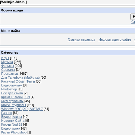
[
Wulk@n.3dn.ru
]
Форма входа
В
Ст
Меню сайта
Главная страница
Информация о сайте
Categories
Игры
[190]
Музыка
[286]
Фильмы
[299]
Сериалы
[14]
Программы
[467]
Для Телефона (Мабилка)
[50]
Рисунки| Обой | Темы
[55]
Видеомонтаж
[8]
Photoshop
[15]
Всё для сайта
[2]
Кряки | Kлючи | SN
[4]
Мультфильмы
[45]
Книги |Журналы
[161]
Windows \OC |XP | VISTA| 7
[31]
Разное
[61]
Видео |Клипы
[49]
Новости Сайта
[9]
Ключи Nod 32
[4]
Видео уроки
[47]
Кисти Photoshop
[1]