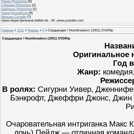
Рамки Photoshop
[6]
Обложки Photoshop
[2]
Шаблоны Photoshop
[1]
Наши Разработки
[6]
Фильмы Онлайн
[7]
трансляции фильмов letitbit.net , VK ,www.youtube.com
Главная
»
2011
»
Январь
»
8
» Сердцеедки / Heartbreakers (2001) DVDRip
Сердцеедки / Heartbreakers (2001) DVDRip
Назван
Оригинальное 
Год 
Жанр:
комедия,
Режиссе
В ролях:
Сигурни Уивер, Дженнифер
Бэнкрофт, Джеффри Джонс, Джин 
Ри
Очаровательная интриганка Макс К
дочь) Пейдж — отличная команда