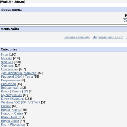
[
Wulk@n.3dn.ru
]
Форма входа
В
Ст
Меню сайта
Главная страница
Информация о сайте
Categories
Игры
[190]
Музыка
[286]
Фильмы
[299]
Сериалы
[14]
Программы
[467]
Для Телефона (Мабилка)
[50]
Рисунки| Обой | Темы
[55]
Видеомонтаж
[8]
Photoshop
[15]
Всё для сайта
[2]
Кряки | Kлючи | SN
[4]
Мультфильмы
[45]
Книги |Журналы
[161]
Windows \OC |XP | VISTA| 7
[31]
Разное
[61]
Видео |Клипы
[49]
Новости Сайта
[9]
Ключи Nod 32
[4]
Видео уроки
[47]
Кисти Photoshop
[1]