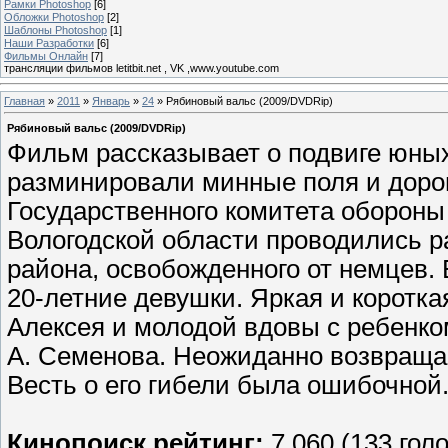
Рамки Photoshop
[6]
Обложки Photoshop
[2]
Шаблоны Photoshop
[1]
Наши Разработки
[6]
Фильмы Онлайн
[7]
трансляции фильмов letitbit.net , VK ,www.youtube.com
Главная
»
2011
»
Январь
»
24
» Рябиновый вальс (2009/DVDRip)
Рябиновый вальс (2009/DVDRip)
Фильм рассказывает о подвиге юных
разминировали минные поля и дорог
Государственного комитета обороны
Вологодской области проводились 
района, освобожденного от немцев
20-летние девушки. Яркая и коротк
Алексея и молодой вдовы с ребенк
А. Семенова. Неожиданно возвраща
Весть о его гибели была ошибочной
Кинопоиск рейтинг:
7.060 (133 гол