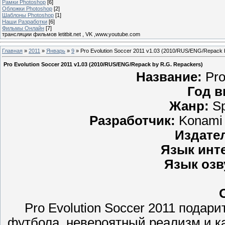
Рамки Photoshop
[6]
Обложки Photoshop
[2]
Шаблоны Photoshop
[1]
Наши Разработки
[6]
Фильмы Онлайн
[7]
трансляции фильмов letitbit.net , VK ,www.youtube.com
Главная
»
2011
»
Январь
»
9
» Pro Evolution Soccer 2011 v1.03 (2010/RUS/ENG/Repack 
Pro Evolution Soccer 2011 v1.03 (2010/RUS/ENG/Repack by R.G. Repackers)
Название:
Pro
Год в
Жанр:
Sp
Разработчик:
Konami 
Издате
Язык инт
Язык озв
Pro Evolution Soccer 2011 подар
футбола, невероятный реализм и к