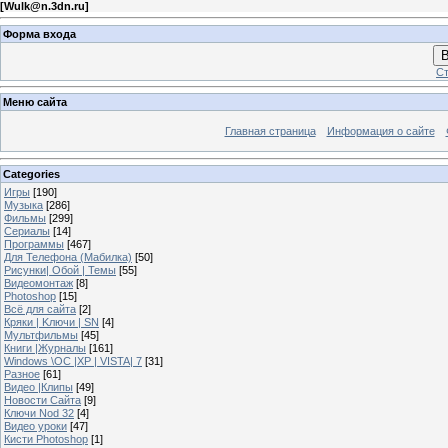
[
Wulk@n.3dn.ru
]
Форма входа
В
Ст
Меню сайта
Главная страница
Информация о сайте
Categories
Игры
[190]
Музыка
[286]
Фильмы
[299]
Сериалы
[14]
Программы
[467]
Для Телефона (Мабилка)
[50]
Рисунки| Обой | Темы
[55]
Видеомонтаж
[8]
Photoshop
[15]
Всё для сайта
[2]
Кряки | Kлючи | SN
[4]
Мультфильмы
[45]
Книги |Журналы
[161]
Windows \OC |XP | VISTA| 7
[31]
Разное
[61]
Видео |Клипы
[49]
Новости Сайта
[9]
Ключи Nod 32
[4]
Видео уроки
[47]
Кисти Photoshop
[1]