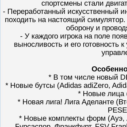
спортсмены стали двигат
- Переработанный искусственный инт
походить на настоящий симулятор.
оборону и провод
- У каждого игрока на поле по
выносливость и его готовность к
управл
Особенно
* В том числе новый D
* Новые бутсы (Adidas adiZero, Adi
* Новые лица 
* Новая лига! Лига Аделанте (В
PESED
* Новые комплекты форм (Ауэ, А
Бурсаспор, Франкфурт, FSV Frankf