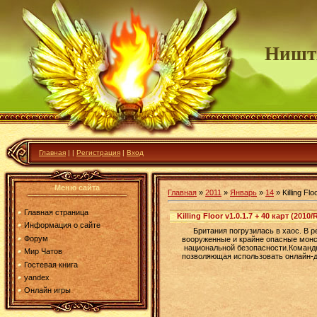
Ништ
Главная
|
|
Регистрация
|
Вход
Меню сайта
Главная
»
2011
»
Январь
»
14
» Killing F
Главная страница
Killing Floor v1.0.1.7 + 40 карт (20
Информация о сайте
Британия погрузилась в хаос. В 
Форум
вооруженные и крайне опасные монс
национальной безопасности.Команд
Мир Чатов
позволяющая использовать онлайн-д
Гостевая книга
yandex
Онлайн игры