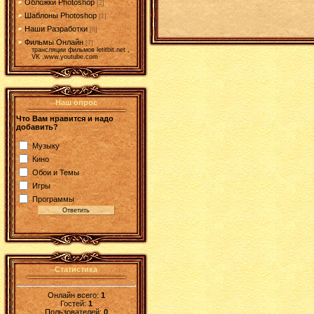
Обложки Photoshop
[2]
Шаблоны Photoshop
[1]
Наши Разработки
[6]
Фильмы Онлайн
[7]
трансляции фильмов letitbit.net ,
VK ,www.youtube.com
Наш опрос
Что Вам нравится и надо
добавить?
Музыку
Кино
Обои и Темы
Игры
Программы
Статистика
Онлайн всего:
1
Гостей:
1
Пользователей:
0