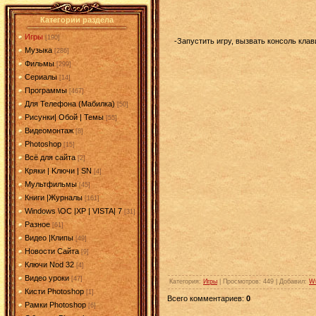
Категории раздела
Игры
[190]
-Запустить игру, вызвать консоль клави
Музыка
[286]
Фильмы
[299]
Сериалы
[14]
Программы
[467]
Для Телефона (Мабилка)
[50]
Рисунки| Обой | Темы
[55]
Видеомонтаж
[8]
Photoshop
[15]
Всё для сайта
[2]
Кряки | Kлючи | SN
[4]
Мультфильмы
[45]
Книги |Журналы
[161]
Windows \OC |XP | VISTA| 7
[31]
Разное
[61]
Видео |Клипы
[49]
Новости Сайта
[9]
Ключи Nod 32
[4]
Видео уроки
[47]
Категория
:
Игры
|
Просмотров
: 449 |
Добавил
:
W
Кисти Photoshop
[1]
Всего комментариев
:
0
Рамки Photoshop
[6]