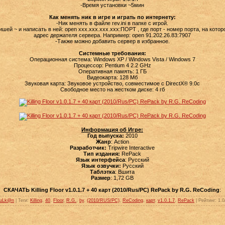
-Время установки ~5мин
Как менять ник в игре и играть по интернету:
-Ник менять в файле rev.ini в папке с игрой.
шей ~ и написать в ней: open ххх.ххх.ххх.ххх:ПОРТ , где порт - номер порта, на которо
адрес держателя сервера. Например: open 91.202.26.83:7907
-Также можно добавить сервер в избранное.
Системные требования:
Операционная система: Windows XP / Windows Vista / Windows 7
Процессор: Pentium 4 2.2 GHz
Оперативная память: 1 ГБ
Видеокарта: 128 Мб
Звуковая карта: Звуковое устройство, совместимое с DirectX® 9.0с
Свободное место на жестком диске: 4 гб
Информация об Игре:
Год выпуска:
2010
Жанр
: Action
Разработчик:
Tripwire Interactive
Тип издания:
RePack
Язык интерфейса
: Русский
Язык озвучки:
Русский
Таблэтка
: Вшита
Размер
: 1,72 GB
СКАЧАТЬ Killing Floor v1.0.1.7 + 40 карт (2010/Rus/PC) RePack by R.G. ReCoding
:
uLk@n
|
Теги
:
Killing
,
40
,
Floor
,
R.G.
,
by
,
(2010/RUS/PC)
,
ReCoding
,
карт
,
v1.0.1.7
,
RePack
|
Рейтинг
:
1.0