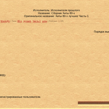
Исполнитель: Исполнители прошлого
Название: Сборник Хиты 80-х
Оригинальное название: Хиты 80-х лучшее Часть-1
:
WuLk@n
|
Теги
:
80-х
,
лучшее
,
Часть-1
,
хиты
|
Рейтинг
:
1.0
/
6
Порядок вы
011)
регистрированные пользователи.