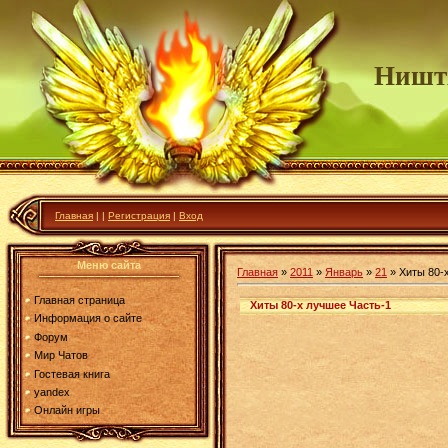
Ништ
Главная
|
|
Регистрация
|
Вход
Меню сайта
Главная
»
2011
»
Январь
»
21
» Хиты 80-
Главная страница
Хиты 80-х лучшее Часть-1
Информация о сайте
Форум
Мир Чатов
Гостевая книга
yandex
Онлайн игры