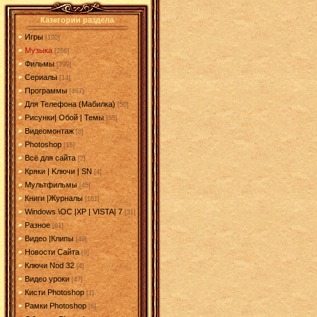
Категории раздела
Игры
[190]
Музыка
[286]
Фильмы
[299]
Сериалы
[14]
Программы
[467]
Для Телефона (Мабилка)
[50]
Рисунки| Обой | Темы
[55]
Видеомонтаж
[8]
Photoshop
[15]
Всё для сайта
[2]
Кряки | Kлючи | SN
[4]
Мультфильмы
[45]
Книги |Журналы
[161]
Windows \OC |XP | VISTA| 7
[31]
Разное
[61]
Видео |Клипы
[49]
Новости Сайта
[9]
Ключи Nod 32
[4]
Видео уроки
[47]
Кисти Photoshop
[1]
Рамки Photoshop
[6]