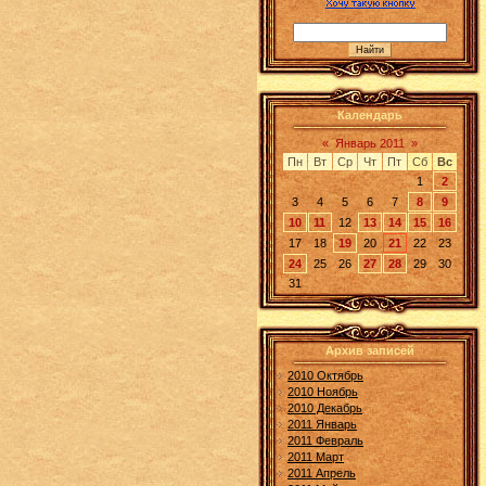
Календарь
«
Январь 2011
»
Пн
Вт
Ср
Чт
Пт
Сб
Вс
1
2
3
4
5
6
7
8
9
10
11
12
13
14
15
16
17
18
19
20
21
22
23
24
25
26
27
28
29
30
31
Архив записей
2010 Октябрь
2010 Ноябрь
2010 Декабрь
2011 Январь
2011 Февраль
2011 Март
2011 Апрель