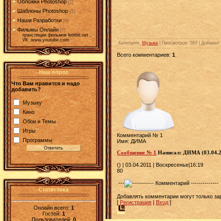
Обложки Photoshop
[2]
Шаблоны Photoshop
[1]
Наши Разработки
[6]
Фильмы Онлайн
[7]
трансляции фильмов letitbit.net ,
VK ,www.youtube.com
Категория
:
Музыка
|
Просмотров
: 563 |
Добавил
Всего комментариев
:
1
Наш опрос
Что Вам нравится и надо
добавить?
Музыку
Кино
Обои и Темы
Игры
Комментарий № 1
Программы
Имя: ДИМА
Сообщениe № 1
Написал: ДИМА (03.04.2
() | 03.04.2011 | Воскресенье
|16:19
80
---
----------- Комментарий --------------
Статистика
Добавлять комментарии могут только за
[
Регистрация
|
Вход
]
Онлайн всего:
1
Гостей:
1
Пользователей:
0