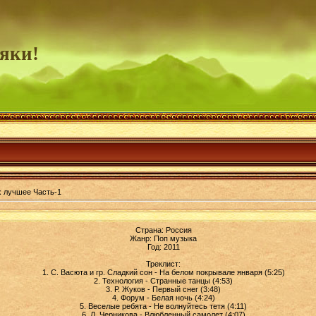
яки!
х лучшее Часть-1
Страна: Россия
Жанр: Поп музыка
Год: 2011
Треклист:
1. С. Васюта и гр. Сладкий сон - На белом покрывале января (5:25)
2. Технология - Странные танцы (4:53)
3. Р. Жуков - Первый снег (3:48)
4. Форум - Белая ночь (4:24)
5. Веселые ребята - Не волнуйтесь тетя (4:11)
6. Л. Черникова - Влюбленный самолет (4:07)