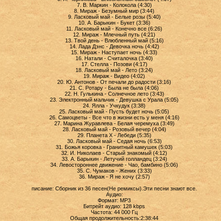
7. В. Маркин - Колокола (4:30)
8. Мираж - Безумный мир (3:44)
9. Ласковый май - Белые розы (5:40)
10. А. Барыкин - Букет (3:36)
11. Ласковый май - Конечно все (6:26)
12. Мираж - Млечный путь (4:21)
13. Твой день - Влюбленный май (5:16)
14. Лада Дэнс - Девочка ночь (4:42)
15. Мираж - Наступает ночь (4:33)
16. Натали - Считалочка (3:40)
17. Стелла - Позови (4:17)
18. Ласковый май - Лето (3:24)
19. Мираж - Видео (4:02)
20. Ю. Антонов - От печали до радости (3:16)
21. С. Ротару - Была не была (4:06)
22. Н. Гулькина - Солнечное лето (3:43)
23. Электронный мальчик - Девушка с Урала (5:05)
24. Ялла - Учкудук (3:38)
25. Ласковый май - Пусть будет ночь (5:05)
26. Самоцветы - Все что в жизни есть у меня (4:16)
27. Марина Журавлева - Белая черемуха (3:49)
28. Ласковый май - Розовый вечер (4:04)
29. Планета X - Лебеди (5:35)
30. Ласковый май - Седая ночь (6:53)
31. Божья коровка - Гранитный камушек (5:03)
32. И. Николаев - Старый знакомый (4:12)
33. А. Барыкин - Летучий голландец (3:24)
34. Левостороннее движение - Чао, бамбино (5:06)
35. С. Чумаков - Жених (3:33)
36. Мираж - Я не хочу (2:57)
писание: Сборник из 36 песен(Не ремиксы).Эти песни знают все.
Аудио:
Формат: MP3
Битрейт аудио: 128 kbps
Частота: 44 000 Гц
Общая продолжительность:2:38:44