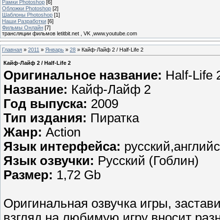
Рамки Photoshop
[6]
Обложки Photoshop
[2]
Шаблоны Photoshop
[1]
Наши Разработки
[6]
Фильмы Онлайн
[7]
трансляции фильмов letitbit.net , VK ,www.youtube.com
Главная
»
2011
»
Январь
»
28
» Кайф-Лайф 2 / Half-Life 2
Кайф-Лайф 2 / Half-Life 2
Оригинальное название:
Half-Life 
Название:
Кайф-Лайф 2
Год выпуска:
2009
Тип издания:
Пиратка
Жанр:
Action
Язык интерфейса:
русский,англий
Язык озвучки:
Русский (Гоблин)
Размер:
1,72 Gb
Оригинальная озвучка игры, застави
взгляд на любимую игру вносит раз