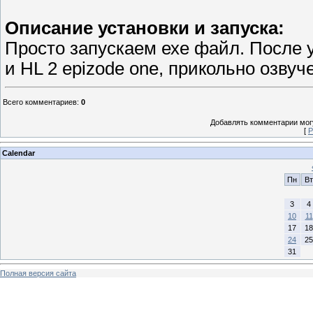
Описание установки и запуска:
Просто запускаем ехе файл. После 
и HL 2 epizode one, прикольно озвуч
Всего комментариев
:
0
Добавлять комментарии могу
[
Р
Calendar
Пн
Вт
3
4
10
11
17
18
24
25
31
Полная версия сайта