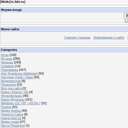
[
Wulk@n.3dn.ru
]
Форма входа
В
Ст
Меню сайта
Главная страница
Информация о сайте
Categories
Игры
[190]
Музыка
[286]
Фильмы
[299]
Сериалы
[14]
Программы
[467]
Для Телефона (Мабилка)
[50]
Рисунки| Обой | Темы
[55]
Видеомонтаж
[8]
Photoshop
[15]
Всё для сайта
[2]
Кряки | Kлючи | SN
[4]
Мультфильмы
[45]
Книги |Журналы
[161]
Windows \OC |XP | VISTA| 7
[31]
Разное
[61]
Видео |Клипы
[49]
Новости Сайта
[9]
Ключи Nod 32
[4]
Видео уроки
[47]
Кисти Photoshop
[1]