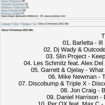
Рамки Photoshop
[6]
Обложки Photoshop
[2]
Шаблоны Photoshop
[1]
Наши Разработки
[6]
Фильмы Онлайн
[7]
трансляции фильмов letitbit.net , VK ,www.youtube.com
Главная
»
2011
»
Январь
»
21
» Disco Christmas 2011 Mix
Disco Christmas 2011 Mix
Т
01. Barletta - Il
02. Dj Wady & Outcode
03. Slin Project - Kee
04. Les Schmitz feat. Alex De
05. Garrett & Ojelay - Wha
06. Mike Newman - T
07. Discobump & Triple X - Dis
08. Jon Craig - 
09. Daniel Harrison -
10. Per QX feat. Max C -