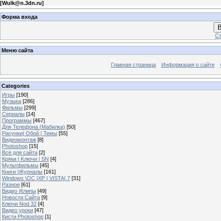
[
Wulk@n.3dn.ru
]
Форма входа
В
Ст
Меню сайта
Главная страница
Информация о сайте
Categories
Игры
[190]
Музыка
[286]
Фильмы
[299]
Сериалы
[14]
Программы
[467]
Для Телефона (Мабилка)
[50]
Рисунки| Обой | Темы
[55]
Видеомонтаж
[8]
Photoshop
[15]
Всё для сайта
[2]
Кряки | Kлючи | SN
[4]
Мультфильмы
[45]
Книги |Журналы
[161]
Windows \OC |XP | VISTA| 7
[31]
Разное
[61]
Видео |Клипы
[49]
Новости Сайта
[9]
Ключи Nod 32
[4]
Видео уроки
[47]
Кисти Photoshop
[1]