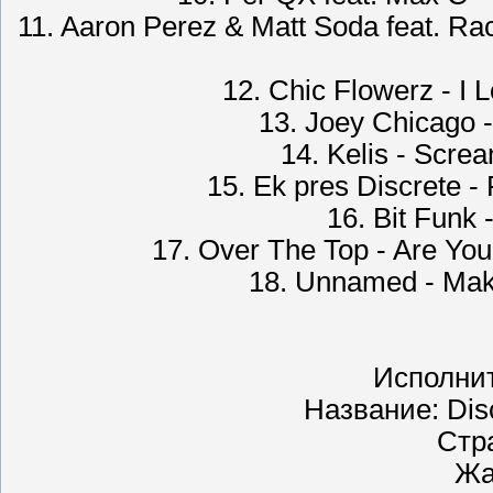
11. Aaron Perez & Matt Soda feat. Ra
12. Chic Flowerz - I L
13. Joey Chicago -
14. Kelis - Scr
15. Еk pres Discrete -
16. Bit Funk -
17. Over The Top - Are Yo
18. Unnamed - Make
Исполнит
Название: Dis
Стр
Жа