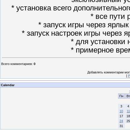
* установка всего дополнительного
* все пути
* запуск игры через ярлык
* запуск настроек игры через 
* для установки
* примерное вре
Всего комментариев
:
0
Добавлять комментарии могу
[
Р
Calendar
Пн
Вт
3
4
10
11
17
18
24
25
31