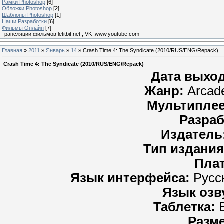
Рамки Photoshop
[6]
Обложки Photoshop
[2]
Шаблоны Photoshop
[1]
Наши Разработки
[6]
Фильмы Онлайн
[7]
трансляции фильмов letitbit.net , VK ,www.youtube.com
Главная
»
2011
»
Январь
»
14
» Crash Time 4: The Syndicate (2010/RUS/ENG/Repack)
Crash Time 4: The Syndicate (2010/RUS/ENG/Repack)
Дата выход
Жанр:
Arcade
Мультиплее
Разраб
Издатель
Тип издания
Пла
Язык интерфейса:
Русск
Язык озв
Таблетка:
В
Разм