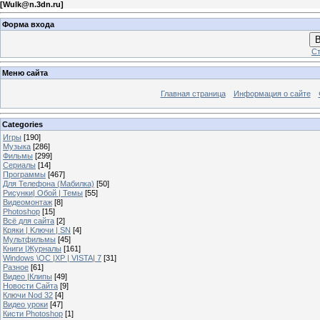
[
Wulk@n.3dn.ru
]
Форма входа
В
Ст
Меню сайта
Главная страница
Информация о сайте
Categories
Игры
[190]
Музыка
[286]
Фильмы
[299]
Сериалы
[14]
Программы
[467]
Для Телефона (Мабилка)
[50]
Рисунки| Обой | Темы
[55]
Видеомонтаж
[8]
Photoshop
[15]
Всё для сайта
[2]
Кряки | Kлючи | SN
[4]
Мультфильмы
[45]
Книги |Журналы
[161]
Windows \OC |XP | VISTA| 7
[31]
Разное
[61]
Видео |Клипы
[49]
Новости Сайта
[9]
Ключи Nod 32
[4]
Видео уроки
[47]
Кисти Photoshop
[1]