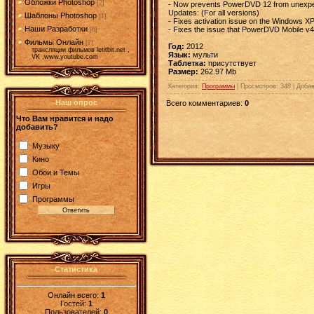
Обложки Photoshop
[2]
- Now prevents PowerDVD 12 from unexpect
Updates: (For all versions)
Шаблоны Photoshop
[1]
- Fixes activation issue on the Windows XP
Наши Разработки
- Fixes the issue that PowerDVD Mobile v
[6]
Фильмы Онлайн
[7]
Год:
2012
трансляции фильмов letitbit.net ,
Язык:
мульти
VK ,www.youtube.com
Таблетка:
присутствует
Размер:
262.97 Mb
Категория
:
Программы
|
Просмотров
: 348 |
Доба
Наш опрос
Всего комментариев
:
0
Что Вам нравится и надо
добавить?
Музыку
Кино
Обои и Темы
Игры
Программы
Статистика
Онлайн всего:
1
Гостей:
1
Пользователей:
0