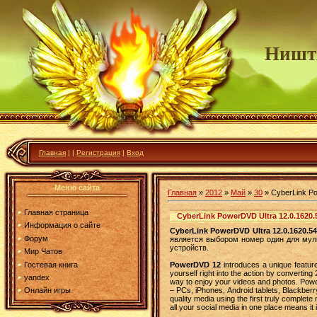
Ништ
Главная
|
|
Регистрация
|
Вход
Меню сайта
Главная
»
2012
»
Май
»
30
» CyberLink Pow
Главная страница
CyberLink PowerDVD Ultra 12.0.1620.5
Информация о сайте
CyberLink PowerDVD Ultra 12.0.1620.54
Форум
является выбором номер один для мул
устройств.
Мир Чатов
Гостевая книга
PowerDVD 12
introduces a unique feature
yourself right into the action by converti
yandex
way to enjoy your videos and photos. Powe
– PCs, iPhones, Android tablets, Blackber
Онлайн игры
quality media using the first truly complet
all your social media in one place means it