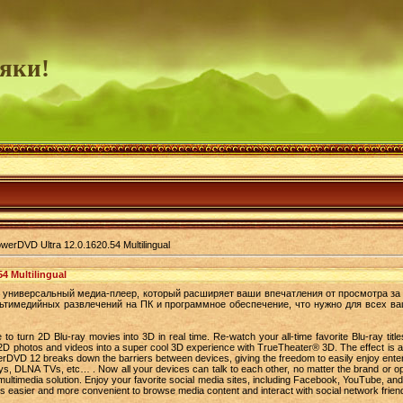
яки!
erDVD Ultra 12.0.1620.54 Multilingual
4 Multilingual
универсальный медиа-плеер, который расширяет ваши впечатления от просмотра за
ьтимедийных развлечений на ПК и программное обеспечение, что нужно для всех ва
 to turn 2D Blu-ray movies into 3D in real time. Re-watch your all-time favorite Blu-ray ti
ng 2D photos and videos into a super cool 3D experience with TrueTheater® 3D. The effect is 
rDVD 12 breaks down the barriers between devices, giving the freedom to easily enjoy ent
rys, DLNA TVs, etc… . Now all your devices can talk to each other, no matter the brand or 
e multimedia solution. Enjoy your favorite social media sites, including Facebook, YouTube, a
 is easier and more convenient to browse media content and interact with social network frien