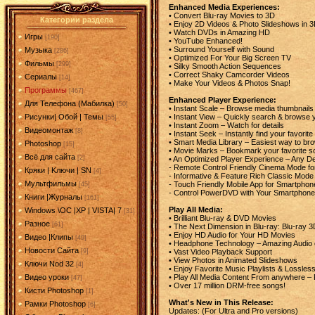
Enhanced Media Experiences:
• Convert Blu-ray Movies to 3D
Категории раздела
• Enjoy 2D Videos & Photo Slideshows in 3
• Watch DVDs in Amazing HD
Игры
[190]
• YouTube Enhanced!
• Surround Yourself with Sound
Музыка
[286]
• Optimized For Your Big Screen TV
Фильмы
[299]
• Silky Smooth Action Sequences
• Correct Shaky Camcorder Videos
Сериалы
[14]
• Make Your Videos & Photos Snap!
Программы
[467]
Enhanced Player Experience:
Для Телефона (Мабилка)
[50]
• Instant Scale – Browse media thumbnails
• Instant View – Quickly search & browse 
Рисунки| Обой | Темы
[55]
• Instant Zoom – Watch for details
Видеомонтаж
[8]
• Instant Seek – Instantly find your favorit
• Smart Media Library – Easiest way to b
Photoshop
[15]
• Movie Marks – Bookmark your favorite 
Всё для сайта
[2]
• An Optimized Player Experience – Any D
- Remote Control Friendly Cinema Mode fo
Кряки | Kлючи | SN
[4]
- Informative & Feature Rich Classic Mode
Мультфильмы
- Touch Friendly Mobile App for Smartphon
[45]
- Control PowerDVD with Your Smartphone
Книги |Журналы
[161]
Play All Media:
Windows \OC |XP | VISTA| 7
[31]
• Brilliant Blu-ray & DVD Movies
Разное
[61]
• The Next Dimension in Blu-ray: Blu-ray 
• Enjoy HD Audio for Your HD Movies
Видео |Клипы
[49]
• Headphone Technology – Amazing Audio 
Новости Сайта
• Vast Video Playback Support
[9]
• View Photos in Animated Slideshows
Ключи Nod 32
[4]
• Enjoy Favorite Music Playlists & Lossles
• Play All Media Content From anywhere –
Видео уроки
[47]
• Over 17 million DRM-free songs!
Кисти Photoshop
[1]
What's New in This Release:
Рамки Photoshop
[6]
Updates: (For Ultra and Pro versions)