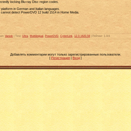
edly locking Blu-ray Disc region codes.
 platform in German and Italian languages.
4 cannot detect PowerDVD 12 build 1514 in Home Media.
вил
:
Vaniok
|
Теги
:
Ultra
,
Multilingual
,
PowerDVD
,
CyberLink
,
12.0.1620.54
|
Рейтинг
:
1.0
/
4
Добавлять комментарии могут только зарегистрированные пользователи.
[
Регистрация
|
Вход
]