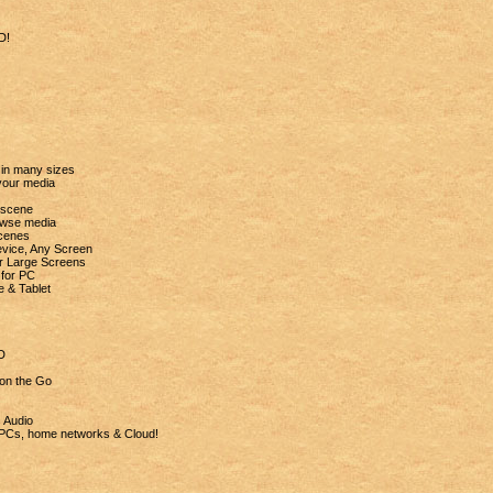
D!
 in many sizes
your media
e scene
rowse media
scenes
evice, Any Screen
r Large Screens
 for PC
e & Tablet
3D
on the Go
s Audio
 PCs, home networks & Cloud!