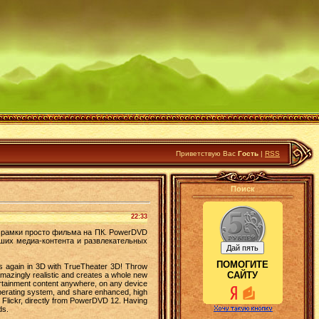
Приветствую Вас
Гость
|
RSS
Поиск
22:33
 рамки просто фильма на ПК. PowerDVD
ших медиа-контента и развлекательных
ПОМОГИТЕ
tles again in 3D with TrueTheater 3D! Throw
САЙТУ
amazingly realistic and creates a whole new
ertainment content anywhere, on any device
operating system, and share enhanced, high
nd Flickr, directly from PowerDVD 12. Having
ds.