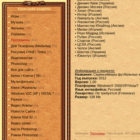
• Динамо Киев (Украина)
• Динамо Москва (Россия)
Категории раздела
• Зенит (Россия)
• Интер (Италия)
Игры
[190]
• Ливерпуль (Англия)
• Локомотив (Россия)
Музыка
[286]
• Манчестер Юнайтед (Англия)
Фильмы
[299]
• Милан (Италия)
• Реал Мадрид (Испания)
Сериалы
[14]
• Рубин (Россия)
Программы
• Спартак (Россия)
[467]
• ЦСКА (Россия)
Для Телефона (Мабилка)
[50]
• Челси (Англия)
• Шахтер (Украина)
Рисунки| Обой | Темы
[55]
• Ювентус (Италия)
Видеомонтаж
[8]
Photoshop
[15]
Всё для сайта
[2]
Информация о продукте:
Название:
Скринсейверы футбольных 
Кряки | Kлючи | SN
[4]
Год выпуска:
2012
Мультфильмы
Версия:
1.00
[45]
Платформа:
Windows® 2000/XP/Vista/7
Книги |Журналы
[161]
Язык интерфейса:
Русский
Лекарство:
Не требуется (Freeware)
Windows \OC |XP | VISTA| 7
[31]
Размер:
338 Mb
Разное
[61]
Видео |Клипы
[49]
Новости Сайта
[9]
Ключи Nod 32
[4]
Видео уроки
[47]
Кисти Photoshop
[1]
Категория
:
Программы
|
Просмотров
: 407 |
Доба
Рамки Photoshop
[6]