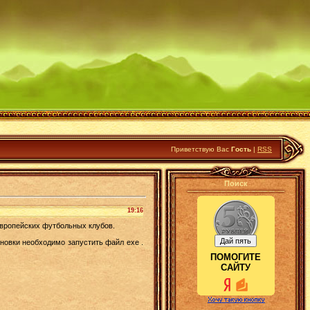
Приветствую Вас
Гость
|
RSS
Поиск
19:16
европейских футбольных клубов.
новки необходимо запустить файл exe .
ПОМОГИТЕ
САЙТУ