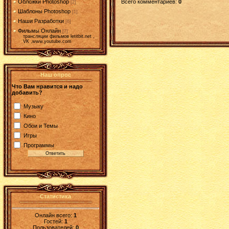
Всего комментариев
:
0
Обложки Photoshop
[2]
Шаблоны Photoshop
[1]
Наши Разработки
[6]
Фильмы Онлайн
[7]
трансляции фильмов letitbit.net ,
VK ,www.youtube.com
Наш опрос
Что Вам нравится и надо
добавить?
Музыку
Кино
Обои и Темы
Игры
Программы
Статистика
Онлайн всего:
1
Гостей:
1
Пользователей:
0