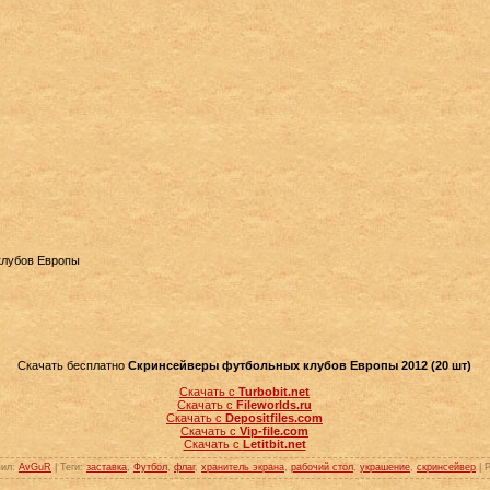
клубов Европы
Скачать бесплатно
Скринсейверы футбольных клубов Европы 2012 (20 шт)
Скачать с
Turbobit.net
Скачать с
Fileworlds.ru
Скачать с
Depositfiles.com
Скачать с
Vip-file.com
Скачать с
Letitbit.net
вил
:
AvGuR
|
Теги
:
заставка
,
Футбол
,
флаг
,
хранитель экрана
,
рабочий стол
,
украшение
,
скринсейвер
|
Р