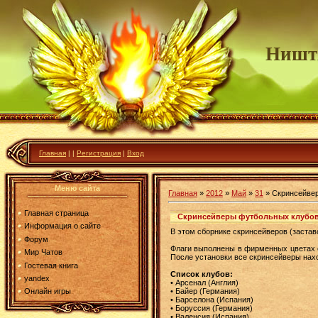
Ништ
Главная
|
|
Регистрация
|
Вход
Меню сайта
Главная
»
2012
»
Май
»
31
» Скринсейвер
Главная страница
Скринсейверы футбольных клубов 
Информация о сайте
В этом сборнике скринсейверов (заста
Форум
Флаги выполнены в фирменных цветах с
Мир Чатов
После установки все скринсейверы нахо
Гостевая книга
Список клубов:
yandex
• Арсенал (Англия)
• Байер (Германия)
Онлайн игры
• Барселона (Испания)
• Боруссия (Германия)
• Валенсия (Испания)