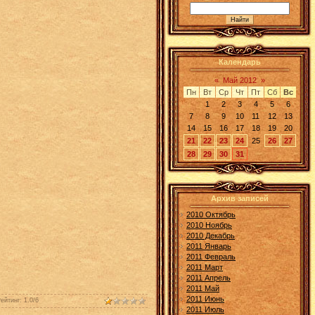
Календарь
«
Май 2012
»
Пн
Вт
Ср
Чт
Пт
Сб
Вс
1
2
3
4
5
6
7
8
9
10
11
12
13
14
15
16
17
18
19
20
21
22
23
24
25
26
27
28
29
30
31
Архив записей
2010 Октябрь
2010 Ноябрь
2010 Декабрь
2011 Январь
2011 Февраль
2011 Март
2011 Апрель
2011 Май
2011 Июнь
ейтинг
:
1.0
/
6
2011 Июль