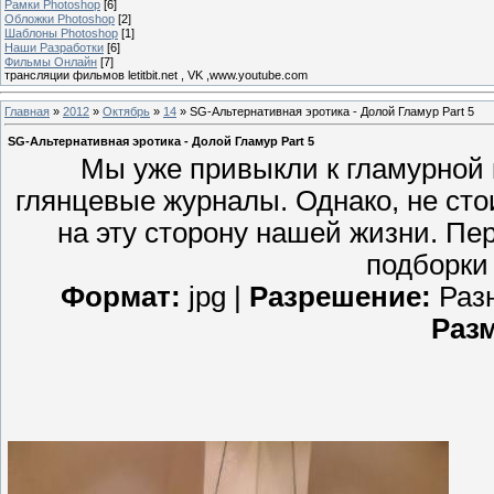
Рамки Photoshop
[6]
Обложки Photoshop
[2]
Шаблоны Photoshop
[1]
Наши Разработки
[6]
Фильмы Онлайн
[7]
трансляции фильмов letitbit.net , VK ,www.youtube.com
Главная
»
2012
»
Октябрь
»
14
» SG-Альтернативная эротика - Долой Гламур Part 5
SG-Альтернативная эротика - Долой Гламур Part 5
Мы уже привыкли к гламурной 
глянцевые журналы. Однако, не стои
на эту сторону нашей жизни. Пер
подборки 
Формат:
jpg |
Разрешение:
Разн
Раз