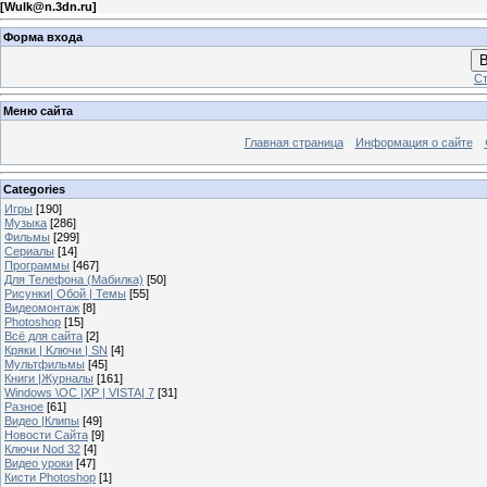
[
Wulk@n.3dn.ru
]
Форма входа
В
Ст
Меню сайта
Главная страница
Информация о сайте
Categories
Игры
[190]
Музыка
[286]
Фильмы
[299]
Сериалы
[14]
Программы
[467]
Для Телефона (Мабилка)
[50]
Рисунки| Обой | Темы
[55]
Видеомонтаж
[8]
Photoshop
[15]
Всё для сайта
[2]
Кряки | Kлючи | SN
[4]
Мультфильмы
[45]
Книги |Журналы
[161]
Windows \OC |XP | VISTA| 7
[31]
Разное
[61]
Видео |Клипы
[49]
Новости Сайта
[9]
Ключи Nod 32
[4]
Видео уроки
[47]
Кисти Photoshop
[1]