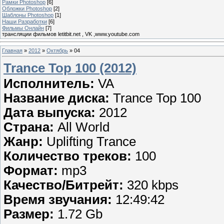
Рамки Photoshop
[6]
Обложки Photoshop
[2]
Шаблоны Photoshop
[1]
Наши Разработки
[6]
Фильмы Онлайн
[7]
трансляции фильмов letitbit.net , VK ,www.youtube.com
Главная
»
2012
»
Октябрь
»
04
Trance Top 100 (2012)
Исполнитель:
VA
Название диска:
Trance Top 100
Дата выпуска:
2012
Страна:
All World
Жанр:
Uplifting Trance
Количество треков:
100
Формат:
mp3
Качество/Битрейт:
320 kbps
Время звучания:
12:49:42
Размер:
1.72 Gb