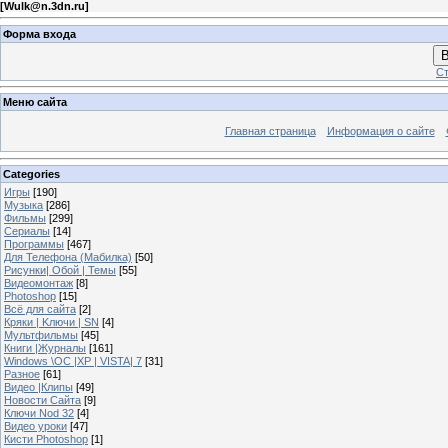
[
Wulk@n.3dn.ru
]
Форма входа
В
Ст
Меню сайта
Главная страница
Информация о сайте
Categories
Игры
[190]
Музыка
[286]
Фильмы
[299]
Сериалы
[14]
Программы
[467]
Для Телефона (Мабилка)
[50]
Рисунки| Обой | Темы
[55]
Видеомонтаж
[8]
Photoshop
[15]
Всё для сайта
[2]
Кряки | Kлючи | SN
[4]
Мультфильмы
[45]
Книги |Журналы
[161]
Windows \OC |XP | VISTA| 7
[31]
Разное
[61]
Видео |Клипы
[49]
Новости Сайта
[9]
Ключи Nod 32
[4]
Видео уроки
[47]
Кисти Photoshop
[1]