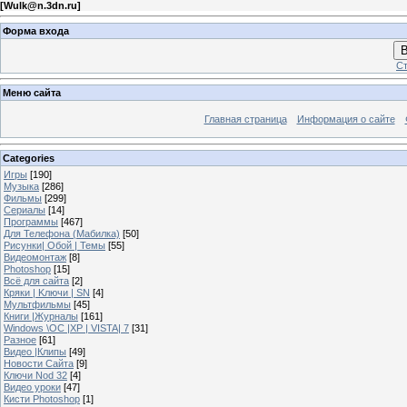
[
Wulk@n.3dn.ru
]
Форма входа
В
Ст
Меню сайта
Главная страница
Информация о сайте
Categories
Игры
[190]
Музыка
[286]
Фильмы
[299]
Сериалы
[14]
Программы
[467]
Для Телефона (Мабилка)
[50]
Рисунки| Обой | Темы
[55]
Видеомонтаж
[8]
Photoshop
[15]
Всё для сайта
[2]
Кряки | Kлючи | SN
[4]
Мультфильмы
[45]
Книги |Журналы
[161]
Windows \OC |XP | VISTA| 7
[31]
Разное
[61]
Видео |Клипы
[49]
Новости Сайта
[9]
Ключи Nod 32
[4]
Видео уроки
[47]
Кисти Photoshop
[1]