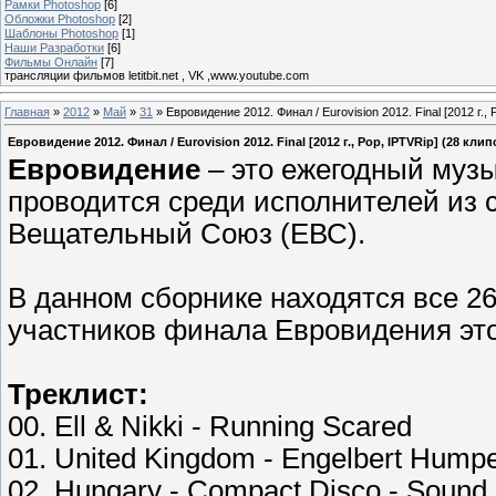
Рамки Photoshop
[6]
Обложки Photoshop
[2]
Шаблоны Photoshop
[1]
Наши Разработки
[6]
Фильмы Онлайн
[7]
трансляции фильмов letitbit.net , VK ,www.youtube.com
Главная
»
2012
»
Май
»
31
» Евровидение 2012. Финал / Eurovision 2012. Final [2012 г., 
Евровидение 2012. Финал / Eurovision 2012. Final [2012 г., Pop, IPTVRip] (28 клип
Евровидение
– это ежегодный музы
проводится среди исполнителей из 
Вещательный Союз (ЕВС).
В данном сборнике находятся все 26 
участников финала Евровидения этог
Треклист:
00. Ell & Nikki - Running Scared
01. United Kingdom - Engelbert Humper
02. Hungary - Compact Disco - Sound 