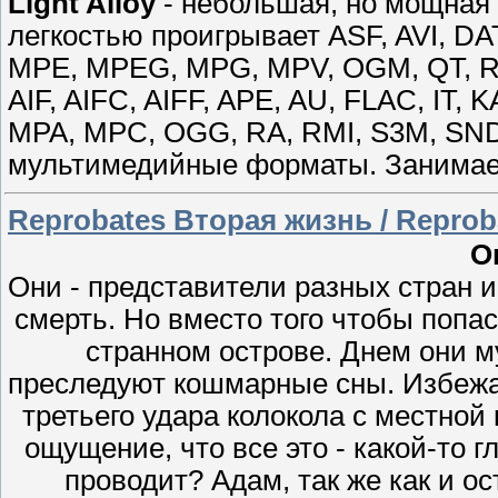
Light Alloy
- небольшая, но мощная 
легкостью проигрывает ASF, AVI, DA
MPE, MPEG, MPG, MPV, OGM, QT, R
AIF, AIFC, AIFF, APE, AU, FLAC, IT,
MPA, MPC, OGG, RA, RMI, S3M, SND
мультимедийные форматы. Занимает
Reprobates Вторая жизнь / Reproba
О
Они - представители разных стран 
смерть. Но вместо того чтобы попас
странном острове. Днем они м
преследуют кошмарные сны. Избежат
третьего удара колокола с местной 
ощущение, что все это - какой-то г
проводит? Адам, так же как и о