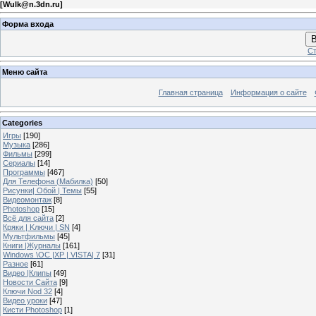
[
Wulk@n.3dn.ru
]
Форма входа
В
Ст
Меню сайта
Главная страница
Информация о сайте
Categories
Игры
[190]
Музыка
[286]
Фильмы
[299]
Сериалы
[14]
Программы
[467]
Для Телефона (Мабилка)
[50]
Рисунки| Обой | Темы
[55]
Видеомонтаж
[8]
Photoshop
[15]
Всё для сайта
[2]
Кряки | Kлючи | SN
[4]
Мультфильмы
[45]
Книги |Журналы
[161]
Windows \OC |XP | VISTA| 7
[31]
Разное
[61]
Видео |Клипы
[49]
Новости Сайта
[9]
Ключи Nod 32
[4]
Видео уроки
[47]
Кисти Photoshop
[1]