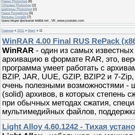
Рамки Photoshop
[6]
Обложки Photoshop
[2]
Шаблоны Photoshop
[1]
Наши Разработки
[6]
Фильмы Онлайн
[7]
трансляции фильмов letitbit.net , VK ,www.youtube.com
Главная
»
2011
»
Март
»
11
WinRAR 4.00 Final RUS RePack (x86
WinRAR
- один из самых известных 
архивацию в формате RAR, это, веро
программа умеет работать с архивам
BZIP, JAR, UUE, GZIP, BZIP2 и 7-Zi
очень полезными возможностями -
(solid) архивов, в которых степень 
при обычных методах сжатия, спец
мультимедийных файлов, поддержка
Light Alloy 4.60.1242 - Тихая устан