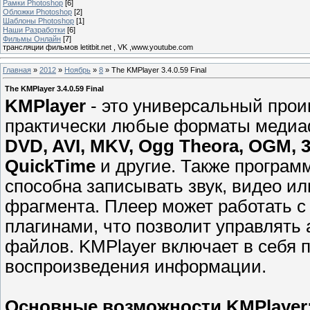
Рамки Photoshop
[6]
Обложки Photoshop
[2]
Шаблоны Photoshop
[1]
Наши Разработки
[6]
Фильмы Онлайн
[7]
трансляции фильмов letitbit.net , VK ,www.youtube.com
Главная
»
2012
»
Ноябрь
»
8
» The KMPlayer 3.4.0.59 Final
The KMPlayer 3.4.0.59 Final
KMPlayer
- это универсальный прои
практически любые форматы медиаф
DVD, AVI, MKV, Ogg Theora, OGM, 3
QuickTime
и другие. Также програм
способна записывать звук, видео и
фрагмента. Плеер может работать 
плагинами, что позволит управлят
файлов. KMPlayer включает в себя п
воспроизведения информации.
Основные возможности KMPlayer