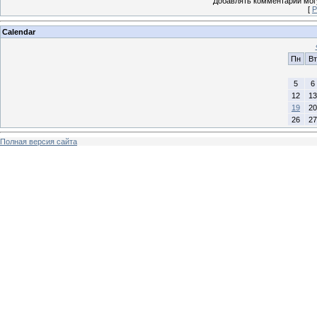
Добавлять комментарии могу
[
Р
Calendar
Пн
Вт
5
6
12
13
19
20
26
27
Полная версия сайта