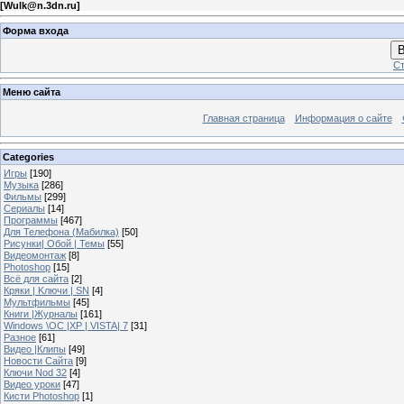
[
Wulk@n.3dn.ru
]
Форма входа
В
Ст
Меню сайта
Главная страница
Информация о сайте
Categories
Игры
[190]
Музыка
[286]
Фильмы
[299]
Сериалы
[14]
Программы
[467]
Для Телефона (Мабилка)
[50]
Рисунки| Обой | Темы
[55]
Видеомонтаж
[8]
Photoshop
[15]
Всё для сайта
[2]
Кряки | Kлючи | SN
[4]
Мультфильмы
[45]
Книги |Журналы
[161]
Windows \OC |XP | VISTA| 7
[31]
Разное
[61]
Видео |Клипы
[49]
Новости Сайта
[9]
Ключи Nod 32
[4]
Видео уроки
[47]
Кисти Photoshop
[1]