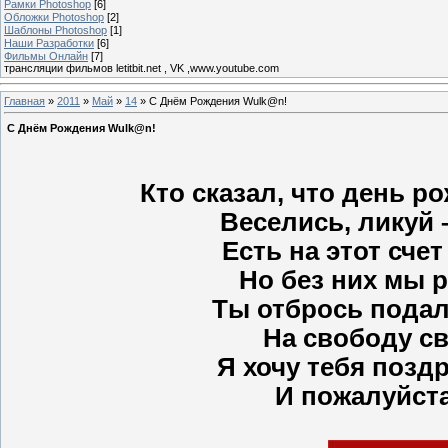
Рамки Photoshop
[6]
Обложки Photoshop
[2]
Шаблоны Photoshop
[1]
Наши Разработки
[6]
Фильмы Онлайн
[7]
трансляции фильмов letitbit.net , VK ,www.youtube.com
Главная
»
2011
»
Май
»
14
» С Днём Рождения Wulk@n!
С Днём Рождения Wulk@n!
Кто сказал, что день р
Веселись, ликуй 
Есть на этот сче
Но без них мы 
Ты отбрось подал
На свободу св
Я хочу тебя позд
И пожалуйста