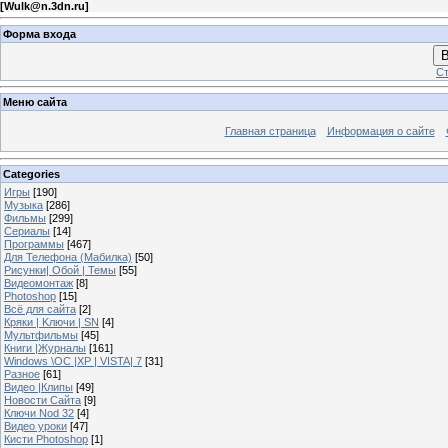
[
Wulk@n.3dn.ru
]
Форма входа
В
Ст
Меню сайта
Главная страница
Информация о сайте
Categories
Игры
[190]
Музыка
[286]
Фильмы
[299]
Сериалы
[14]
Программы
[467]
Для Телефона (Мабилка)
[50]
Рисунки| Обой | Темы
[55]
Видеомонтаж
[8]
Photoshop
[15]
Всё для сайта
[2]
Кряки | Kлючи | SN
[4]
Мультфильмы
[45]
Книги |Журналы
[161]
Windows \OC |XP | VISTA| 7
[31]
Разное
[61]
Видео |Клипы
[49]
Новости Сайта
[9]
Ключи Nod 32
[4]
Видео уроки
[47]
Кисти Photoshop
[1]