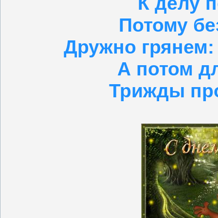
К делу 
Потому бе
Дружно грянем:
А потом д
Трижды про