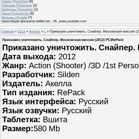
Рамки Photoshop
[6]
Обложки Photoshop
[2]
Шаблоны Photoshop
[1]
Наши Разработки
[6]
Фильмы Онлайн
[7]
трансляции фильмов letitbit.net , VK ,www.youtube.com
Главная
»
2012
»
Апрель
»
1
» Приказано уничтожить. Снайпер. Московская миссия (
Приказано уничтожить. Снайпер. Московская миссия (2012) PC|RePack
Приказано уничтожить. Снайпер. 
Дата выхода:
2012
Жанр:
Action (Shooter) /3D /1st Pers
Разработчик:
Silden
Издатель:
Акелла
Тип издания:
RePack
Язык интерфейса:
Русский
Язык озвучки:
Русский
Таблетка:
Вшита
Размер:
580 Mb