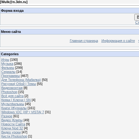
[
Wulk@n.3dn.ru
]
Форма входа
В
Ст
Меню сайта
Главная страница
Информация о сайте
Categories
Игры
[190]
Музыка
[286]
Фильмы
[299]
Сериалы
[14]
Программы
[467]
Для Телефона (Мабилка)
[50]
Рисунки| Обой | Темы
[55]
Видеомонтаж
[8]
Photoshop
[15]
Всё для сайта
[2]
Кряки | Kлючи | SN
[4]
Мультфильмы
[45]
Книги |Журналы
[161]
Windows \OC |XP | VISTA| 7
[31]
Разное
[61]
Видео |Клипы
[49]
Новости Сайта
[9]
Ключи Nod 32
[4]
Видео уроки
[47]
Кисти Photoshop
[1]