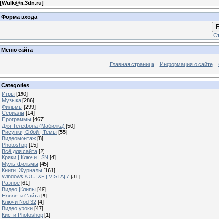
[
Wulk@n.3dn.ru
]
Форма входа
В
Ст
Меню сайта
Главная страница
Информация о сайте
Categories
Игры
[190]
Музыка
[286]
Фильмы
[299]
Сериалы
[14]
Программы
[467]
Для Телефона (Мабилка)
[50]
Рисунки| Обой | Темы
[55]
Видеомонтаж
[8]
Photoshop
[15]
Всё для сайта
[2]
Кряки | Kлючи | SN
[4]
Мультфильмы
[45]
Книги |Журналы
[161]
Windows \OC |XP | VISTA| 7
[31]
Разное
[61]
Видео |Клипы
[49]
Новости Сайта
[9]
Ключи Nod 32
[4]
Видео уроки
[47]
Кисти Photoshop
[1]