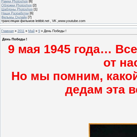
Рамки Photoshop
[6]
Обложки Photoshop
[2]
Шаблоны Photoshop
[1]
Наши Разработки
[6]
Фильмы Онлайн
[7]
трансляции фильмов letitbit.net , VK ,www.youtube.com
Главная
»
2011
»
Май
»
9
» День Победы !
День Победы !
9 мая 1945 года… Вс
от на
Но мы помним, како
дедам эта в