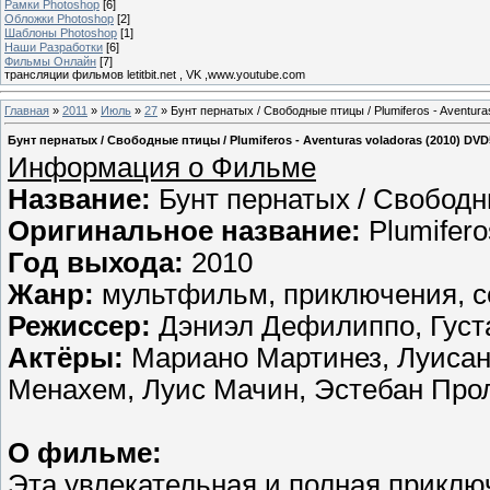
Рамки Photoshop
[6]
Обложки Photoshop
[2]
Шаблоны Photoshop
[1]
Наши Разработки
[6]
Фильмы Онлайн
[7]
трансляции фильмов letitbit.net , VK ,www.youtube.com
Главная
»
2011
»
Июль
»
27
» Бунт пернатых / Свободные птицы / Plumiferos - Aventura
Бунт пернатых / Свободные птицы / Plumiferos - Aventuras voladoras (2010) DVD
Информация о Фильме
Название:
Бунт пернатых / Свобод
Оригинальное название:
Plumifero
Год выхода:
2010
Жанр:
мультфильм, приключения, 
Режиссер:
Дэниэл Дефилиппо, Густ
Актёры:
Мариано Мартинез, Луисана
Менахем, Луис Мачин, Эстебан Про
О фильме:
Эта увлекательная и полная приклю