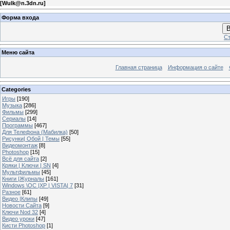
[
Wulk@n.3dn.ru
]
Форма входа
В
Ст
Меню сайта
Главная страница
Информация о сайте
Categories
Игры
[190]
Музыка
[286]
Фильмы
[299]
Сериалы
[14]
Программы
[467]
Для Телефона (Мабилка)
[50]
Рисунки| Обой | Темы
[55]
Видеомонтаж
[8]
Photoshop
[15]
Всё для сайта
[2]
Кряки | Kлючи | SN
[4]
Мультфильмы
[45]
Книги |Журналы
[161]
Windows \OC |XP | VISTA| 7
[31]
Разное
[61]
Видео |Клипы
[49]
Новости Сайта
[9]
Ключи Nod 32
[4]
Видео уроки
[47]
Кисти Photoshop
[1]