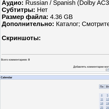
Аудио:
Russian / Spanish (Dolby AC3,
Субтитры:
Нет
Размер файла:
4.36 GB
Дополнительно:
Каталог; Смотрит
Скриншоты:
Всего комментариев
:
0
Добавлять комментарии могу
[
Р
Calendar
Пн
Вт
4
5
11
12
18
19
25
26