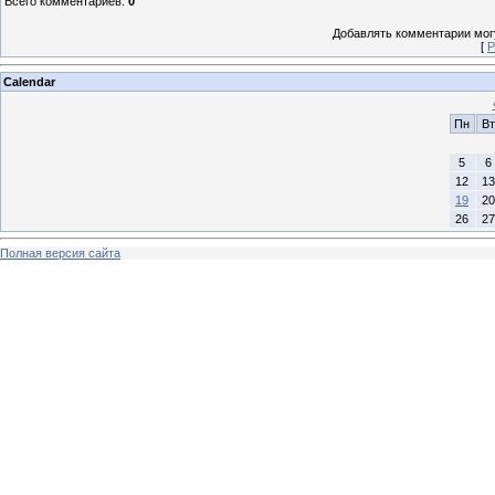
Всего комментариев
:
0
Добавлять комментарии могу
[
Р
Calendar
Пн
Вт
5
6
12
13
19
20
26
27
Полная версия сайта