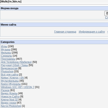
[
Wulk@n.3dn.ru
]
Форма входа
В
Ст
Меню сайта
Главная страница
Информация о сайте
Categories
Игры
[190]
Музыка
[286]
Фильмы
[299]
Сериалы
[14]
Программы
[467]
Для Телефона (Мабилка)
[50]
Рисунки| Обой | Темы
[55]
Видеомонтаж
[8]
Photoshop
[15]
Всё для сайта
[2]
Кряки | Kлючи | SN
[4]
Мультфильмы
[45]
Книги |Журналы
[161]
Windows \OC |XP | VISTA| 7
[31]
Разное
[61]
Видео |Клипы
[49]
Новости Сайта
[9]
Ключи Nod 32
[4]
Видео уроки
[47]
Кисти Photoshop
[1]