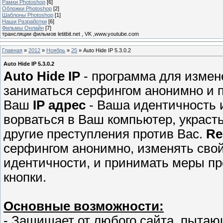
Рамки Photoshop
[6]
Обложки Photoshop
[2]
Шаблоны Photoshop
[1]
Наши Разработки
[6]
Фильмы Онлайн
[7]
трансляции фильмов letitbit.net , VK ,www.youtube.com
Главная
»
2012
»
Ноябрь
»
25
» Auto Hide IP 5.3.0.2
Auto Hide IP 5.3.0.2
Auto Hide IP
- программа для изме
заниматься серфингом анонимно и 
Ваш
IP адрес
- Ваша идентичность 
ворваться в Ваш компьютер, украс
другие преступления против Вас.
Re
серфингом анонимно, изменять свой
идентичности, и принимать меры пр
кнопки.
Основные возможности:
- Защищает от любого сайта, пыта