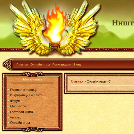
Ништ
Главная
|
Онлайн игры
|
Регистрация
|
Вход
Меню сайта
Главная
»
Онлайн игры
(
0
)
Главная страница
Информация о сайте
Форум
Мир Чатов
Гостевая книга
yandex
Онлайн игры