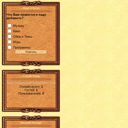
Наш опрос
Что Вам нравится и надо
добавить?
Музыку
Кино
Обои и Темы
Игры
Программы
Статистика
Онлайн всего:
1
Гостей:
1
Пользователей:
0
Форма входа