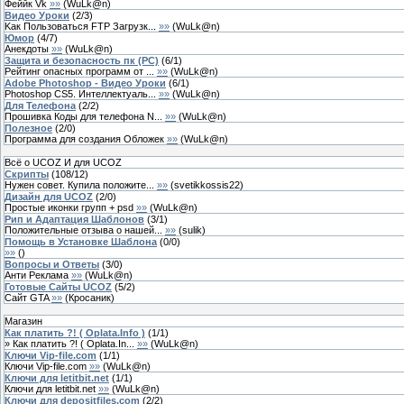
Феййк Vk
»»
(
WuLk@n
)
Видео Уроки
(
2
/
3
)
Kак Пользоваться FTP Загрузк...
»»
(
WuLk@n
)
Юмор
(
4
/
7
)
Анекдоты
»»
(
WuLk@n
)
Защита и безопасность пк (PC)
(
6
/
1
)
Рейтинг опасных программ от ...
»»
(
WuLk@n
)
Adobe Photoshop - Видео Уроки
(
6
/
1
)
Photoshop CS5. Интеллектуаль...
»»
(
WuLk@n
)
Для Телефона
(
2
/
2
)
Прошивка Коды для телефона N...
»»
(
WuLk@n
)
Полезное
(
2
/
0
)
Программа для создания Обложек
»»
(
WuLk@n
)
Всё о UCOZ И для UCOZ
Скрипты
(
108
/
12
)
Нужен совет. Купила положите...
»»
(
svetikkossis22
)
Дизайн для UCOZ
(
2
/
0
)
Простые иконки групп + psd
»»
(
WuLk@n
)
Рип и Адаптация Шаблонов
(
3
/
1
)
Положительные отзыва о нашей...
»»
(
sulik
)
Помощь в Установке Шаблона
(
0
/
0
)
»»
(
)
Вопросы и Ответы
(
3
/
0
)
Анти Реклама
»»
(
WuLk@n
)
Готовые Сайты UCOZ
(
5
/
2
)
Сайт GTA
»»
(
Кросаник
)
Магазин
Как платить ?! ( Oplata.Info )
(
1
/
1
)
» Как платить ?! ( Oplata.In...
»»
(
WuLk@n
)
Ключи Vip-file.com
(
1
/
1
)
Ключи Vip-file.com
»»
(
WuLk@n
)
Ключи для letitbit.net
(
1
/
1
)
Ключи для letitbit.net
»»
(
WuLk@n
)
Ключи для depositfiles.com
(
2
/
2
)