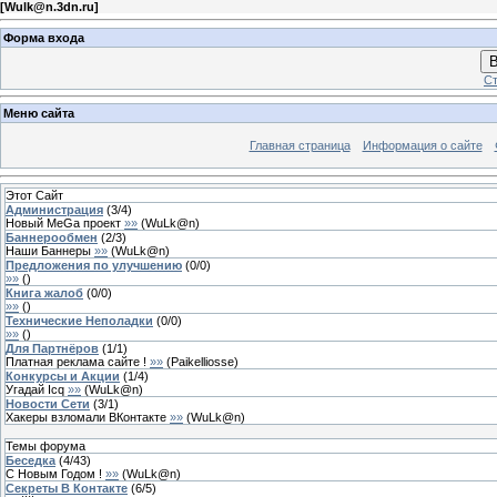
[
Wulk@n.3dn.ru
]
Форма входа
В
Ст
Меню сайта
Главная страница
Информация о сайте
Этот Сайт
Администрация
(
3
/
4
)
Новый MeGa проект
»»
(
WuLk@n
)
Баннерообмен
(
2
/
3
)
Наши Баннеры
»»
(
WuLk@n
)
Предложения по улучшению
(
0
/
0
)
»»
(
)
Книга жалоб
(
0
/
0
)
»»
(
)
Технические Неполадки
(
0
/
0
)
»»
(
)
Для Партнёров
(
1
/
1
)
Платная реклама сайте !
»»
(
Paikelliosse
)
Конкурсы и Акции
(
1
/
4
)
Угадай Icq
»»
(
WuLk@n
)
Новости Сети
(
3
/
1
)
Хакеры взломали ВКонтакте
»»
(
WuLk@n
)
Темы форума
Беседка
(
4
/
43
)
С Новым Годом !
»»
(
WuLk@n
)
Секреты В Контакте
(
6
/
5
)