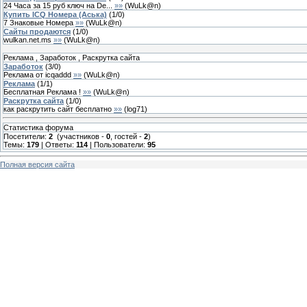
24 Часа за 15 руб ключ на De...
»»
(
WuLk@n
)
Купить ICQ Номера (Аська)
(
1
/
0
)
7 Знаковые Номера
»»
(
WuLk@n
)
Сайты продаются
(
1
/
0
)
wulkan.net.ms
»»
(
WuLk@n
)
Реклама , Заработок , Раскрутка сайта
Заработок
(
3
/
0
)
Реклама от icqaddd
»»
(
WuLk@n
)
Реклама
(
1
/
1
)
Бесплатная Реклама !
»»
(
WuLk@n
)
Раскрутка сайта
(
1
/
0
)
как раскрутить сайт бесплатно
»»
(
log71
)
Статистика форума
Посетители:
2
(участников -
0
, гостей -
2
)
Темы:
179
| Ответы:
114
| Пользователи:
95
Полная версия сайта